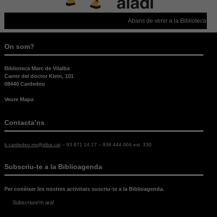
aquestes
cookies,
Abans de venir a la Biblioteca, con
alguna
funcionalitat
desapareixerà
On som?
del lloc web.
Biblioteca Marc de Vilalba
Carrer del doctor Klein, 101
08440 Cardedeu
Veure Mapa
Contacta’ns
b.cardedeu.mv@diba.cat
– 93 871 14 17 – 938 444 004 ext. 330
Subscriu-te a la Biblioagenda
Per conèixer les nostres activitats suscriu-te a la Biblioagenda.
Subscriure'm ara!