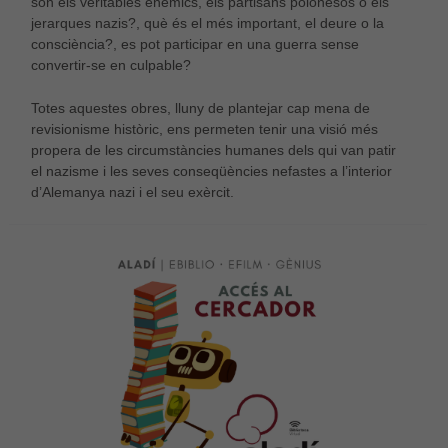
són els veritables enemics, els partisans polonesos o els
necessàries
jerarques nazis?, què és el més important, el deure o la
per al bon
consciència?, es pot participar en una guerra sense
funcionament
convertir-se en culpable?
web.
Totes aquestes obres, lluny de plantejar cap mena de
revisionisme històric, ens permeten tenir una visió més
Estadístiques
propera de les circumstàncies humanes dels qui van patir
Per a millorar
el nazisme i les seves conseqüències nefastes a l’interior
la nostra web
d’Alemanya nazi i el seu exèrcit.
necessitem
aquestes
cookies.
Experiència
Per tal que el
nostre lloc
web funcioni
el millor
possible
durant la
vostra visita.
Si rebutges