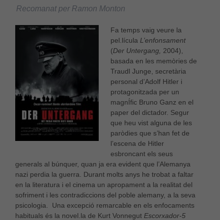
Recomanat per Ramon Monton
Fa temps vaig veure la
pel.lícula
L’enfonsament
(
Der Untergang,
2004),
basada en les memòries de
Traudl Junge, secretària
personal d’Adolf Hitler i
protagonitzada per un
magnÍfic Bruno Ganz en el
paper del dictador. Segur
que heu vist alguna de les
paròdies que s’han fet de
l’escena de Hitler
esbroncant els seus
generals al búnquer, quan ja era evident que l’Alemanya
nazi perdia la guerra. Durant molts anys he trobat a faltar
en la literatura i el cinema un apropament a la realitat del
sofriment i les contradiccions del poble alemany, a la seva
psicologia. Una excepció remarcable en els enfocaments
habituals és la novel.la de Kurt Vonnegut
Escorxador-5