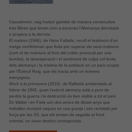
Casualment, vaig traduir gairebé de manera consecutiva
tres llibres que tenen com a escenari l’Alemanya derrotada
o propera a la derrota.
El malson
(1946), de Hans Fallada, recull el testimoni d’un
metge morfinòman que lluita per superar els seus malsons
(com el de malviure al fons del cràter provocat per una
bomba), la desesperació i el sentiment de culpa col·lectiu
dels alemanys i la misèria de la població en un país ocupat
per l’Exèrcit Roig, que els tracta amb un immens
menyspreu.
Morir a la primavera
(2015) de Ralfestà ambientada al
febrer de 1945, quan l’exèrcit alemany està a punt de
perdre la guerra i la destrucció és ben visible a tot el país.
En Walter i en Fiete són dos amics de disset anys que
treballen munyint vaques en una granja i són reclutats per
força per les SS, que els envien de seguida al front
oriental, on viuen destins contraposats.