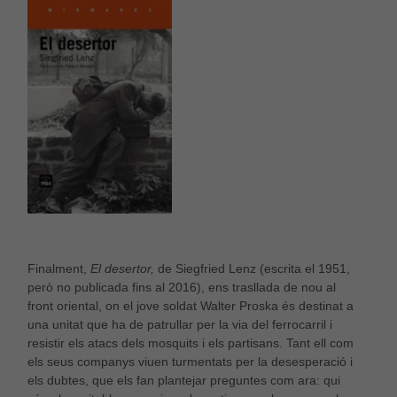
Finalment,
El desertor,
de Siegfried Lenz (escrita el 1951,
però no publicada fins al 2016), ens trasllada de nou al
front oriental, on el jove soldat Walter Proska és destinat a
Necessàries
una unitat que ha de patrullar per la via del ferrocarril i
Aquestes
resistir els atacs dels mosquits i els partisans. Tant ell com
cookies no
els seus companys viuen turmentats per la desesperació i
són
els dubtes, que els fan plantejar preguntes com ara: qui
opcionals,
són