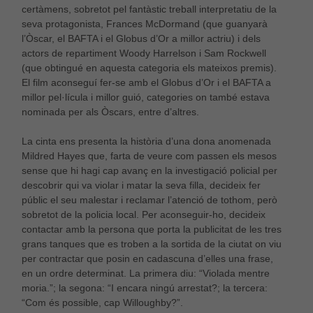
certàmens, sobretot pel fantàstic treball interpretatiu de la
seva protagonista, Frances McDormand (que guanyarà
l’Òscar, el BAFTA i el Globus d’Or a millor actriu) i dels
actors de repartiment Woody Harrelson i Sam Rockwell
(que obtingué en aquesta categoria els mateixos premis).
El film aconseguí fer-se amb el Globus d’Or i el BAFTA a
millor pel·lícula i millor guió, categories on també estava
nominada per als Òscars, entre d’altres.
La cinta ens presenta la història d’una dona anomenada
Mildred Hayes que, farta de veure com passen els mesos
sense que hi hagi cap avanç en la investigació policial per
descobrir qui va violar i matar la seva filla, decideix fer
públic el seu malestar i reclamar l’atenció de tothom, però
sobretot de la policia local. Per aconseguir-ho, decideix
contactar amb la persona que porta la publicitat de les tres
grans tanques que es troben a la sortida de la ciutat on viu
per contractar que posin en cadascuna d’elles una frase,
en un ordre determinat. La primera diu: “Violada mentre
moria.”; la segona: “I encara ningú arrestat?; la tercera:
“Com és possible, cap Willoughby?”.