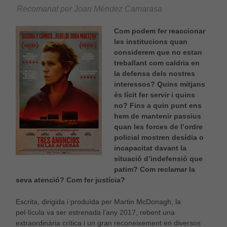
Recomanat per Joan Méndez Camarasa
Com podem fer reaccionar
les institucions quan
considerem que no estan
treballant com caldria en
la defensa dels nostres
interessos? Quins mitjans
és lícit fer servir i quins
no? Fins a quin punt ens
hem de mantenir passius
quan les forces de l’ordre
policial mostren desídia o
incapacitat davant la
situació d’indefensió que
patim? Com reclamar la
seva atenció? Com fer justícia?
Escrita, dirigida i produïda per Martin McDonagh, la
pel·lícula va ser estrenada l’any 2017, rebent una
extraordinària crítica i un gran reconeixement en diversos