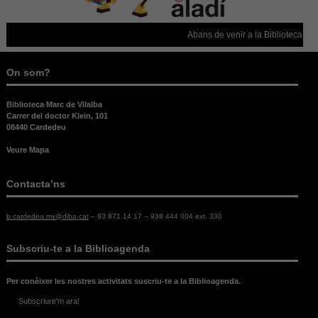
cookies.
Abans de venir a la Biblioteca, con
Experiència
Per tal que el
On som?
nostre lloc
web funcioni
el millor
Biblioteca Marc de Vilalba
possible
Carrer del doctor Klein, 101
08440 Cardedeu
durant la
vostra visita.
Veure Mapa
Si rebutges
aquestes
cookies,
Contacta’ns
alguna
funcionalitat
b.cardedeu.mv@diba.cat
– 93 871 14 17 – 938 444 004 ext. 330
desapareixerà
del lloc web.
Subscriu-te a la Biblioagenda
Per conèixer les nostres activitats suscriu-te a la Biblioagenda.
Subscriure'm ara!