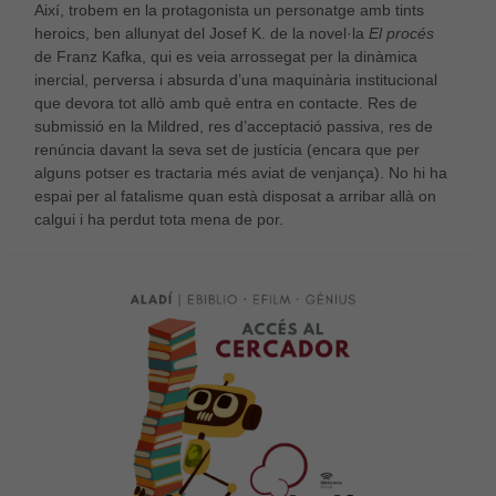
Així, trobem en la protagonista un personatge amb tints
heroics, ben allunyat del Josef K. de la novel·la
El procés
de Franz Kafka, qui es veia arrossegat per la dinàmica
inercial, perversa i absurda d’una maquinària institucional
que devora tot allò amb què entra en contacte. Res de
submissió en la Mildred, res d’acceptació passiva, res de
renúncia davant la seva set de justícia (encara que per
Necessàries
Aquestes
alguns potser es tractaria més aviat de venjança). No hi ha
cookies no
espai per al fatalisme quan està disposat a arribar allà on
són
calgui i ha perdut tota mena de por.
opcionals,
són
necessàries
per al bon
funcionament
web.
Estadístiques
Per a millorar
la nostra web
necessitem
aquestes