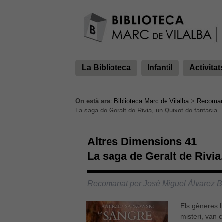
La Biblioteca
Infantil
Activitat
On està ara:
Biblioteca Marc de Vilalba
>
Recoman
La saga de Geralt de Rivia, un Quixot de fantasia
Altres Dimensions 41
La saga de Geralt de Rivia
Recomanat per José Miguel Àlvarez B
Els gèneres li
misteri, van