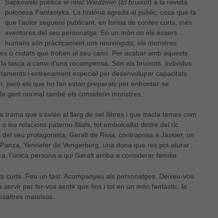
Sapkowski publica el relat
Wiedźmin
(
El bruixot
) a la revista
polonesa
Fantastyka
. La història agrada al públic, cosa que fa
que l’autor segueixi publicant, en forma de contes curts, més
aventures del seu personatge. En un món on els éssers
humans són pràcticament uns nouvinguts, els monstres
bles o ciutats que troben al seu camí. Per acabar amb aquests
 la tasca a canvi d’una recompensa. Són els bruixots, individus
ctaments i entrenament especial per desenvolupar capacitats
, però els que ho fan estan preparats per enfrontar-se
 la gent normal també els considerin monstres.
rama que s’extén al llarg de set llibres i que tracta temes com
 o les relacions paterno-filials, tot embolcallat dintre del ric
ura del seu protagonista, Geralt de Rivia, contraposa a Jaskier, un
o Panza, Yennefer de Vengerberg, una dona que res pot aturar
ra, l’única persona a qui Geralt arriba a considerar família.
Necessàries
lats curts. Feu un tast. Acompanyeu als personatges. Deixeu-vos
Aquestes
 servir per fer-vos sentir que fins i tot en un món fantàstic, la
cookies no
osaltres mateixos.
són
opcionals,