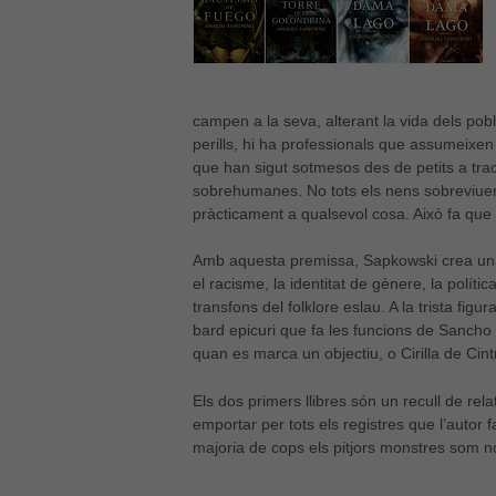
campen a la seva, alterant la vida dels po
perills, hi ha professionals que assumeixen
que han sigut sotmesos des de petits a tra
sobrehumanes. No tots els nens sobreviuen
pràcticament a qualsevol cosa. Això fa que
Amb aquesta premissa, Sapkowski crea una t
el racisme, la identitat de gènere, la política
transfons del folklore eslau. A la trista fig
bard epicuri que fa les funcions de Sanch
quan es marca un objectiu, o Cirilla de Cint
Els dos primers llibres són un recull de re
emportar per tots els registres que l’autor fa
majoria de cops els pitjors monstres som n