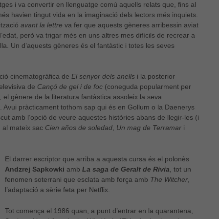
ges i va convertir en llenguatge comú aquells relats que, fins al
 havien tingut vida en la imaginació dels lectors més inquiets.
ització
avant la lettre
va fer que aquests gèneres arribessin aviat
d’edat, però va trigar més en uns altres mes difícils de recrear a
lla. Un d’aquests gèneres és el fantàstic i totes les seves
ció cinematogràfica de
El senyor dels anells
i la posterior
televisiva de
Cançó de gel i de foc
(coneguda popularment per
, el gènere de la literatura fantàstica assoleix la seva
ó. Avui pràcticament tothom sap qui és en Gollum o la Daenerys
cut amb l’opció de veure aquestes històries abans de llegir-les (i
en al mateix sac
Cien años de soledad
,
Un mag de Terramar
i
El darrer escriptor que arriba a aquesta cursa és el polonès
Andzrej Sapkowki
amb
La saga de Geralt de Rivia
, tot un
fenomen soterrani que esclata amb força amb
The Witcher
,
l’adaptació a sèrie feta per Netflix.
Tot comença el 1986 quan, a punt d’entrar en la quarantena,