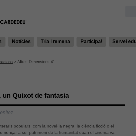
s
Notícies
Tria i remena
Participa!
Servei ed
acions
>
Altres Dimensions 41
, un Quixot de fantasia
enítez
teraris populars, com la novel·la negra, la ciència ficció o el
 començar a ser patrimoni de la humanitat quan el cinema va