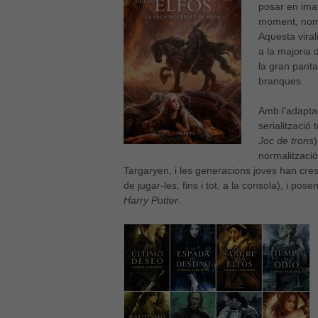
posar en imat
moment, només
Aquesta viral
a la majoria 
la gran panta
branques.
Amb l’adapta
serialització 
Joc de trons
)
normalitzaci
Targaryen, i les generacions joves han cres
de jugar-les, fins i tot, a la consola), i pos
Harry Potter
.