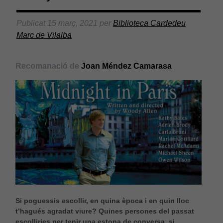
Publicat
15 març, 2021
per
Biblioteca Cardedeu
Marc de Vilalba
Recomanació de
Joan Méndez Camarasa
Si poguessis escollir, en quina època i en quin lloc
t’hagués agradat viure? Quines persones del passat
escolliries per tenir una estona de conversa, si