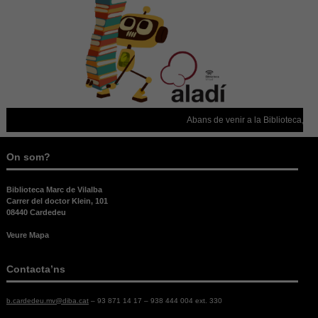
possible
durant la
vostra visita.
Si rebutges
aquestes
cookies,
alguna
funcionalitat
desapareixerà
Abans de venir a la Biblioteca, conf
del lloc web.
On som?
Biblioteca Marc de Vilalba
Carrer del doctor Klein, 101
08440 Cardedeu
Veure Mapa
Contacta’ns
b.cardedeu.mv@diba.cat
– 93 871 14 17 – 938 444 004 ext. 330