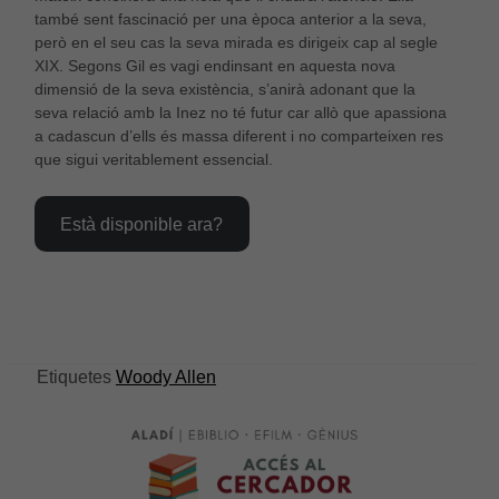
també sent fascinació per una època anterior a la seva,
cookies no
són
però en el seu cas la seva mirada es dirigeix cap al segle
opcionals,
XIX. Segons Gil es vagi endinsant en aquesta nova
són
dimensió de la seva existència, s’anirà adonant que la
necessàries
seva relació amb la Inez no té futur car allò que apassiona
per al bon
a cadascun d’ells és massa diferent i no comparteixen res
funcionament
que sigui veritablement essencial.
web.
Està disponible ara?
Estadístiques
Per a millorar
la nostra web
necessitem
aquestes
cookies.
Etiquetes
Woody Allen
Experiència
Per tal que el
nostre lloc
web funcioni
el millor