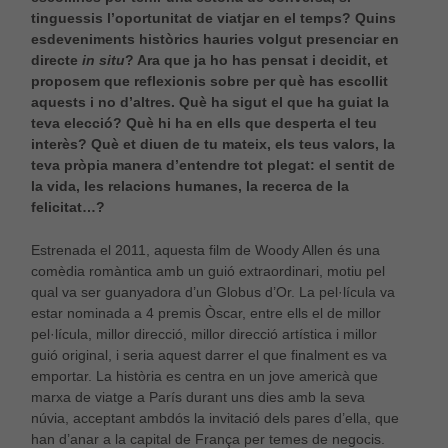
tinguessis l’oportunitat de viatjar en el temps? Quins
esdeveniments històrics hauries volgut presenciar en
directe
in situ
? Ara que ja ho has pensat i decidit, et
proposem que reflexionis sobre per què has escollit
aquests i no d’altres. Què ha sigut el que ha guiat la
teva elecció? Què hi ha en ells que desperta el teu
interès? Què et diuen de tu mateix, els teus valors, la
teva pròpia manera d’entendre tot plegat: el sentit de
la vida, les relacions humanes, la recerca de la
felicitat…?
Estrenada el 2011, aquesta film de Woody Allen és una
comèdia romàntica amb un guió extraordinari, motiu pel
qual va ser guanyadora d’un Globus d’Or. La pel·lícula va
estar nominada a 4 premis Òscar, entre ells el de millor
pel·lícula, millor direcció, millor direcció artística i millor
guió original, i seria aquest darrer el que finalment es va
emportar. La història es centra en un jove americà que
marxa de viatge a París durant uns dies amb la seva
núvia, acceptant ambdós la invitació dels pares d’ella, que
han d’anar a la capital de França per temes de negocis.