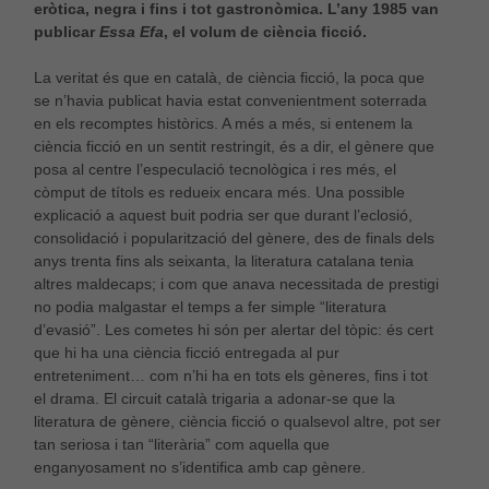
eròtica, negra i fins i tot gastronòmica. L’any 1985 van
publicar
Essa Efa
, el volum de ciència ficció.
La veritat és que en català, de ciència ficció, la poca que
se n’havia publicat havia estat convenientment soterrada
en els recomptes històrics. A més a més, si entenem la
ciència ficció en un sentit restringit, és a dir, el gènere que
posa al centre l’especulació tecnològica i res més, el
còmput de títols es redueix encara més. Una possible
explicació a aquest buit podria ser que durant l’eclosió,
consolidació i popularització del gènere, des de finals dels
anys trenta fins als seixanta, la literatura catalana tenia
altres maldecaps; i com que anava necessitada de prestigi
no podia malgastar el temps a fer simple “literatura
d’evasió”. Les cometes hi són per alertar del tòpic: és cert
que hi ha una ciència ficció entregada al pur
entreteniment… com n’hi ha en tots els gèneres, fins i tot
el drama. El circuit català trigaria a adonar-se que la
literatura de gènere, ciència ficció o qualsevol altre, pot ser
tan seriosa i tan “literària” com aquella que
enganyosament no s’identifica amb cap gènere.