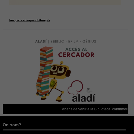
Imatge: vectorpouch/freepik
Abans de venir a la Biblioteca, confirmeu que est
On som?