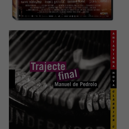
Experiència
Per tal que el
nostre lloc
web funcioni
el millor
possible
durant la
vostra visita.
Si rebutges
aquestes
cookies,
alguna
funcionalitat
desapareixerà
del lloc web.