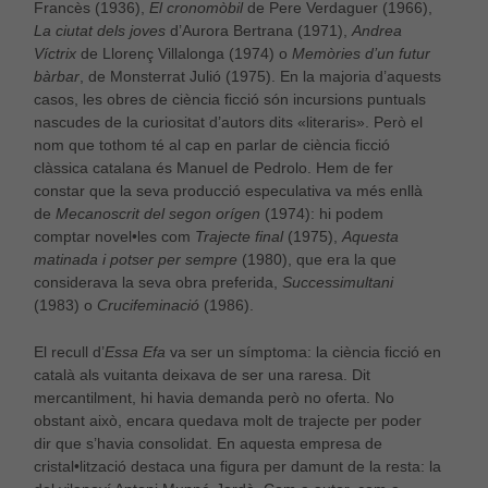
Francès (1936),
El cronomòbil
de Pere Verdaguer (1966),
La ciutat dels joves
d’Aurora Bertrana (1971),
Andrea
Víctrix
de Llorenç Villalonga (1974) o
Memòries d’un futur
bàrbar
, de Monsterrat Julió (1975). En la majoria d’aquests
casos, les obres de ciència ficció són incursions puntuals
nascudes de la curiositat d’autors dits «literaris». Però el
nom que tothom té al cap en parlar de ciència ficció
clàssica catalana és Manuel de Pedrolo. Hem de fer
constar que la seva producció especulativa va més enllà
de
Mecanoscrit del segon orígen
(1974): hi podem
comptar novel•les com
Trajecte final
(1975),
Aquesta
matinada i potser per sempre
(1980), que era la que
considerava la seva obra preferida,
Successimultani
(1983) o
Crucifeminació
(1986).
El recull d’
Essa Efa
va ser un símptoma: la ciència ficció en
català als vuitanta deixava de ser una raresa. Dit
mercantilment, hi havia demanda però no oferta. No
obstant això, encara quedava molt de trajecte per poder
dir que s’havia consolidat. En aquesta empresa de
cristal•lització destaca una figura per damunt de la resta: la