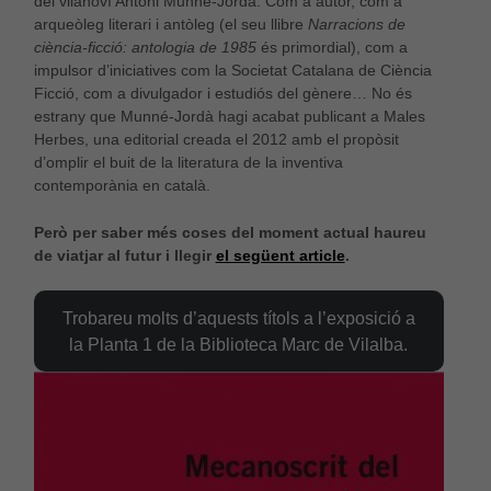
del vilanoví Antoni Munné-Jordà. Com a autor, com a
arqueòleg literari i antòleg (el seu llibre
Narracions de
ciència-ficció: antologia de 1985
és primordial), com a
impulsor d’iniciatives com la Societat Catalana de Ciència
Ficció, com a divulgador i estudiós del gènere… No és
estrany que Munné-Jordà hagi acabat publicant a Males
Herbes, una editorial creada el 2012 amb el propòsit
d’omplir el buit de la literatura de la inventiva
contemporània en català.
Però per saber més coses del moment actual haureu
de viatjar al futur i llegir
el següent article
.
Trobareu molts d’aquests títols a l’exposició a
la Planta 1 de la Biblioteca Marc de Vilalba.