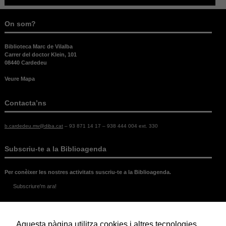
On som?
Biblioteca Marc de Vilalba
Carrer del doctor Klein, 101
08440 Cardedeu
Veure Mapa
Contacta’ns
b.cardedeu.mv@diba.cat
– 93 871 14 17 – 938 444 004 ext. 330
Subscriu-te a la Biblioagenda
Per conèixer les nostres activitats suscriu-te a la Biblioagenda.
Subscriure'm ara!
Legal
Aquesta pàgina utilitza cookies i altres tecnologies