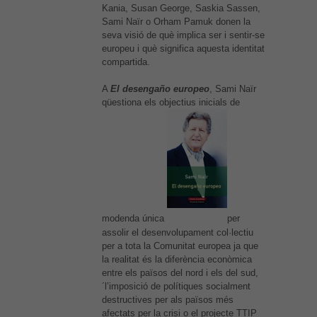
Kania, Susan George, Saskia Sassen,
Sami Naïr o Orham Pamuk donen la
seva visió de què implica ser i sentir-se
europeu i què significa aquesta identitat
compartida.
Necessàries
A
El desengaño europeo
, Sami Naïr
Aquestes
cookies no
qüestiona els objectius inicials de
són
opcionals,
són
necessàries
per al bon
funcionament
web.
modenda única
per
assolir el desenvolupament col·lectiu
Estadístiques
per a tota la Comunitat europea ja que
Per a millorar
la realitat és la diferència econòmica
la nostra web
entre els països del nord i els del sud,
necessitem
´l’imposició de polítiques socialment
aquestes
destructives per als països més
cookies.
afectats per la crisi o el projecte TTIP