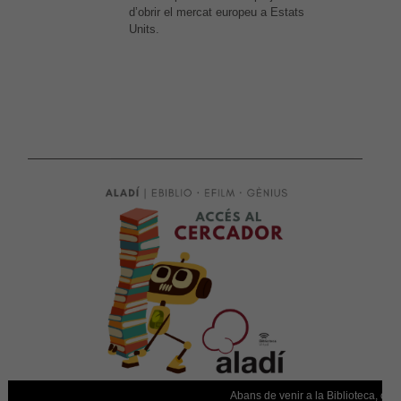
d’obrir el mercat europeu a Estats
Units.
Experiència
Per tal que el
nostre lloc
web funcioni
el millor
possible
durant la
vostra visita.
Si rebutges
aquestes
cookies,
alguna
funcionalitat
desapareixerà
del lloc web.
Abans de venir a la Biblioteca, conf