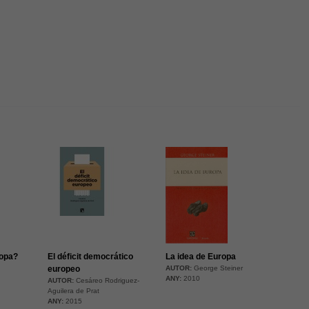
Necessàries
Aquestes
cookies no
són
opcionals,
són
necessàries
per al bon
funcionament
web.
ropa?
El déficit democrático
La idea de Europa
europeo
AUTOR:
George Steiner
Estadístiques
ANY:
2010
AUTOR:
Cesáreo Rodriguez-
Per a millorar
Aguilera de Prat
ANY:
2015
la nostra web