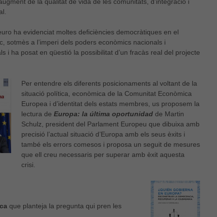
 i augment de la qualitat de vida de les comunitats, d’integració i
al.
l’euro ha evidenciat moltes deficiències democràtiques en el
tic, sotmès a l’imperi dels poders econòmics nacionals i
s i ha posat en qüestió la possibilitat d’un fracàs real del projecte
Per entendre els diferents posicionaments al voltant de la
situació política, econòmica de la Comunitat Econòmica
Europea i d’identitat dels estats membres, us proposem la
lectura de
Europa: la última oportunidad
de Martin
Schulz, president del Parlament Europeu que dibuixa amb
precisió l’actual situació d’Europa amb els seus èxits i
també els errors comesos i proposa un seguit de mesures
que ell creu necessaris per superar amb èxit aquesta
crisi.
nca
que planteja la pregunta qui pren les