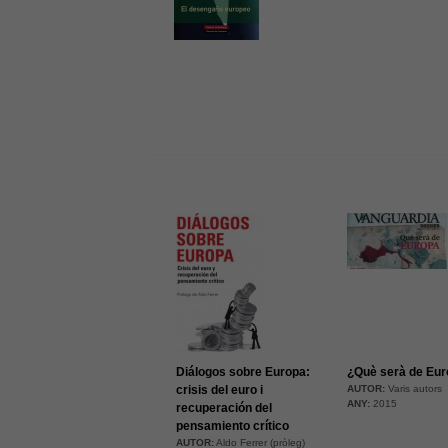
Diálogos sobre Europa:
¿Què serà de Eu
crisis del euro i
AUTOR:
Varis autors
ANY:
2015
recuperación del
pensamiento crítico
AUTOR:
Aldo Ferrer (pròleg)