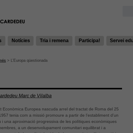
s
Notícies
Tria i remena
Participa!
Servei ed
 més
>
L’Europa qüestionada
Cardedeu Marc de Vilalba
t Econòmica Europea nascuda arrel del tractat de Roma del 25
957 tenia com a missió promoure a partir de l’establiment d’un
i una aproximació progressiva de les polítiques econòmiques
membres, a un desenvolupament comunitari equilibrat i a