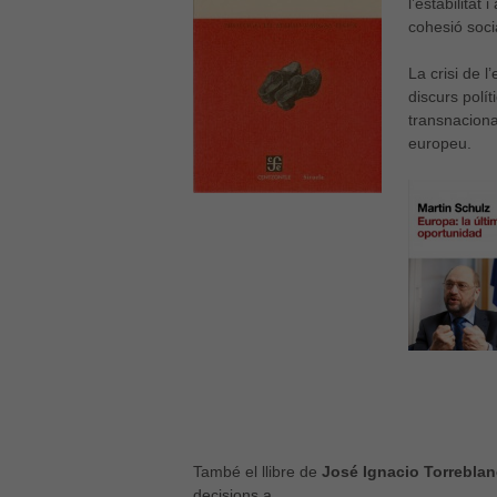
l’estabilitat
cohesió soci
La crisi de 
discurs polí
transnacional
europeu.
També el llibre de
José Ignacio Torrebla
decisions a