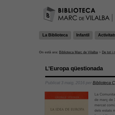
La Biblioteca
Infantil
Activitat
On està ara:
Biblioteca Marc de Vilalba
>
De tot i
L’Europa qüestionada
Publicat
3 maig, 2016
per
Biblioteca 
La Comunita
de març de 1
mercat comú 
dels estats 