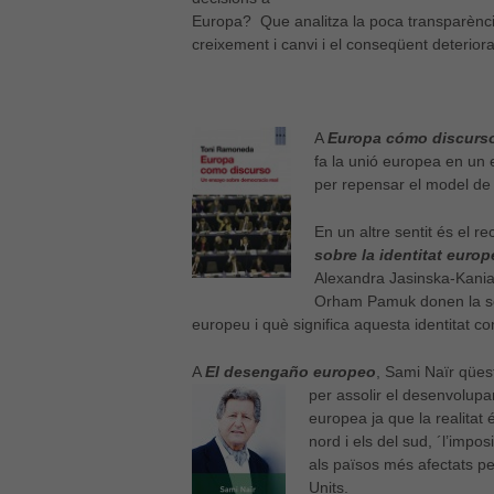
Europa? Que analitza la poca transparència
creixement i canvi i el conseqüent deteriora
A
Europa cómo discurs
fa la unió europea en un
per repensar el model de
En un altre sentit és el r
sobre la identitat europ
Alexandra Jasinska-Kani
Orham Pamuk donen la seva
europeu i què significa aquesta identitat c
A
El desengaño europeo
, Sami Naïr qües
per assolir el desenvolupa
europea ja que la realitat 
nord i els del sud, ´l’impo
als països més afectats per
Units.