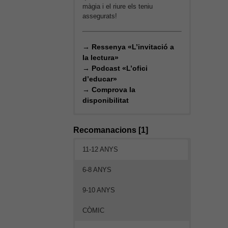
màgia i el riure els teniu
assegurats!
→
Ressenya «L’invitació a
la lectura»
→
Podcast «L’ofici
d’educar»
→
Comprova la
disponibilitat
Recomanacions [1]
11-12 ANYS
6-8 ANYS
9-10 ANYS
CÒMIC
Necessàries