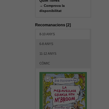
Quim Torres
→
Comprova la
disponibilitat
Recomanacions [2]
8-10 ANYS
6-8 ANYS
11-12 ANYS
CÒMIC