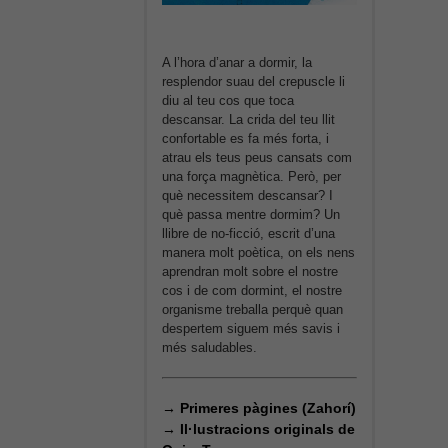
A l’hora d’anar a dormir, la
resplendor suau del crepuscle li
diu al teu cos que toca
descansar. La crida del teu llit
confortable es fa més forta, i
atrau els teus peus cansats com
una força magnètica. Però, per
què necessitem descansar? I
què passa mentre dormim? Un
llibre de no-ficció, escrit d’una
manera molt poètica, on els nens
aprendran molt sobre el nostre
cos i de com dormint, el nostre
organisme treballa perquè quan
despertem siguem més savis i
més saludables.
→
Primeres pàgines (Zahorí)
→
Il·lustracions originals de