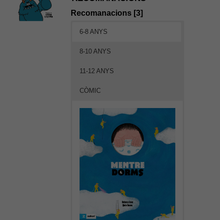
Recomanacions [3]
6-8 ANYS
8-10 ANYS
11-12 ANYS
CÒMIC