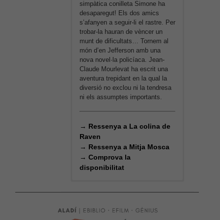
el millor
disponibilitat
simpàtica conilleta Simone ha
caixes i més caixes. Els records
possible
desaparegut! Els dos amics
d’en Mus, i de la seva família,
durant la
s’afanyen a seguir-li el rastre. Per
durant generacions… Hi trobaran
vostra visita.
trobar-la hauran de vèncer un
Si rebutges
alguna cosa per poder participar
munt de dificultats… Tornem al
aquestes
als encants i demostrar a la
món d’en Jefferson amb una
cookies,
Pistatxeta que hi ha vida fora de
nova novel·la policíaca. Jean-
alguna
l’aigua?
Claude Mourlevat ha escrit una
funcionalitat
aventura trepidant en la qual la
desapareixerà
diversió no exclou ni la tendresa
del lloc web.
→
Comprova la
ni els assumptes importants.
disponibilitat
→
Ressenya a La colina de
Raven
→
Ressenya a Mitja Mosca
→
Comprova la
disponibilitat