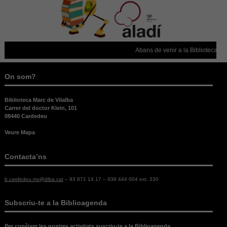
opcionals,
són
necessàries
per al bon
funcionament
web.
Abans de venir a la Biblioteca, co
On som?
Estadístiques
Per a millorar
Biblioteca Marc de Vilalba
la nostra web
Carrer del doctor Klein, 101
necessitem
08440 Cardedeu
aquestes
cookies.
Veure Mapa
Contacta’ns
Experiència
Per tal que el
b.cardedeu.mv@diba.cat
– 93 871 14 17 – 938 444 004 ext. 330
nostre lloc
web funcioni
el millor
Subscriu-te a la Biblioagenda
possible
durant la
Per conèixer les nostres activitats suscriu-te a la Biblioagenda.