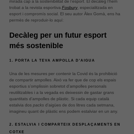
mirada cap a la sostenibilitat de l’esport. El decàleg l’hem
trobat a la revista esportiva
Fosbury
, especialitzada en
esport i compromís social. El seu autor Àlex Gomà, ens ha
Estadístiques
permès de reproduir-lo aquí:
Per a millorar
la nostra web
Decàleg per un futur esport
necessitem
aquestes
més sostenible
cookies.
1. PORTA LA TEVA AMPOLLA D’AIGUA
Experiència
Per tal que el
Una de les mesures per contenir la Covid és la prohibició
nostre lloc
de compartir ampolles. Això va fer que de cop els espais
web funcioni
esportius s’omplissin sobretot d’ampolles personals
el millor
possible
reutilitzables i a la vegada es deixessin de gastar grans
durant la
quantitats d’ampolles de plàstic. Si cada equip català
vostra visita.
estalvia dos
packs
d’aigües de dos litres cada setmana,
Si rebutges
imagineu quant de plàstic ens podem estalviar en un any.
aquestes
cookies,
alguna
2. ESTALVIA I COMPARTEIX DESPLAÇAMENTS EN
funcionalitat
COTXE