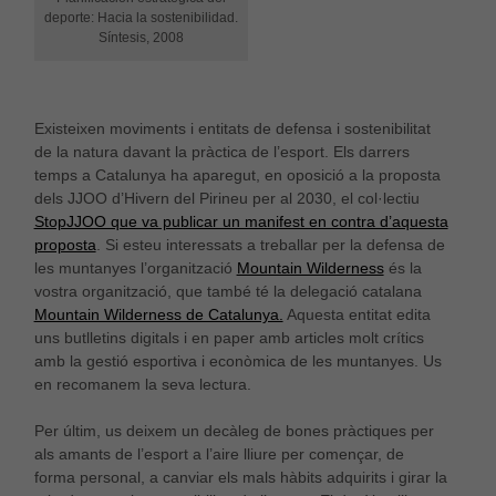
deporte: Hacia la sostenibilidad.
Síntesis, 2008
Existeixen moviments i entitats de defensa i sostenibilitat
de la natura davant la pràctica de l’esport. Els darrers
temps a Catalunya ha aparegut, en oposició a la proposta
dels JJOO d’Hivern del Pirineu per al 2030, el col·lectiu
StopJJOO que va publicar un manifest en contra d’aquesta
proposta
. Si esteu interessats a treballar per la defensa de
les muntanyes l’organització
Mountain Wilderness
és la
vostra organització, que també té la delegació catalana
Necessàries
Mountain Wilderness de Catalunya.
Aquesta entitat edita
Aquestes
uns butlletins digitals i en paper amb articles molt crítics
cookies no
amb la gestió esportiva i econòmica de les muntanyes. Us
són
en recomanem la seva lectura.
opcionals,
són
necessàries
Per últim, us deixem un decàleg de bones pràctiques per
per al bon
als amants de l’esport a l’aire lliure per començar, de
funcionament
forma personal, a canviar els mals hàbits adquirits i girar la
web.