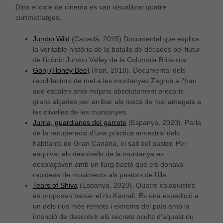
Dins el cicle de cinema es van visualitzar quatre
curtmetratges,
Jumbo Wild
(Canadà, 2015) Documental que explica
la veritable història de la batalla de dècades pel fiutur
de l’icònic Jumbo Valley de la Columbia Britànica.
Gonj (Honey Bee)
(Iran, 2018). Documental dels
recol·lectors de mel a les muntanyes Zagros a l’Iran
que escalen amb mitjans absolutament precaris
grans alçades per arribar als ruscs de mel amagats a
les clivelles de les muntanyes.
Jurria, guardianes del garrote
(Espanya, 2020). Parla
de la recuperació d’una pràctica ancestral dels
habitants de Gran Canària, el salt del pastor. Per
esquivar els desnivells de la muntanya es
desplaçaven amb un llarg bastó que els donava
rapidesa de moviments als pastors de l’illa.
Tears of Shiva
(Espanya, 2020). Quatre caiaquistes
es proposen baixar el riu Karnali. És una expedició a
un dels rius més remots i extrems del país amb la
intenció de descobrir els secrets ocults d’aquest riu