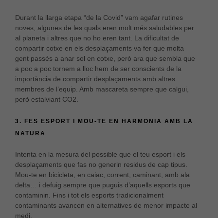
desapareixerà
del lloc web.
Durant la llarga etapa “de la Covid” vam agafar rutines
noves, algunes de les quals eren molt més saludables per
al planeta i altres que no ho eren tant. La dificultat de
compartir cotxe en els desplaçaments va fer que molta
gent passés a anar sol en cotxe, però ara que sembla que
a poc a poc tornem a lloc hem de ser conscients de la
importància de compartir desplaçaments amb altres
membres de l’equip. Amb mascareta sempre que calgui,
però estalviant CO2.
3. FES ESPORT I MOU-TE EN HARMONIA AMB LA
NATURA
Intenta en la mesura del possible que el teu esport i els
desplaçaments que fas no generin residus de cap tipus.
Mou-te en bicicleta, en caiac, corrent, caminant, amb ala
delta… i defuig sempre que puguis d’aquells esports que
contaminin. Fins i tot els esports tradicionalment
contaminants avancen en alternatives de menor impacte al
medi.