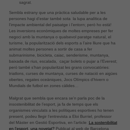
sagrat.
Sembla estrany que una pràctica saludable per a les
persones hagi d’estar també sota la lupa analítica de
l’impacte ambiental del paisatge i l’entorn; però ho està!
Les inversions econòmiques de moltes empreses per fer
negoci amb la muntanya o qualsevol paratge natural, el
turisme, la popularització dels esports a l’aire lliure que ha
animat moltes persones a sortir de casa a fer
submarinisme, bicicleta, caiac, senderisme, muntanya,
baixada de rius, escalada, caçar bolets o pujar a l’Everest;
però també s’han popularitzat les grans convocatòries:
triatlons, curses de muntanya, curses de natació en aigües
obertes, regates oceàniques, Jocs Olímpics d’hivern o
Mundials de futbol en zones càlides…
Malgrat que sembla que encara se’n parla poc de la
insostenibilitat de l’esport, ja fa de temps que els
organismes vinculats a les polítiques esportives ho tenen
present, podeu llegir l’entrevista a Eloi Burriel, professor
del Màster en Gestió Esportiva, en l’article:
La sostenibilitat
en l’esport, una novetat?
Publicat al web de Barcelona