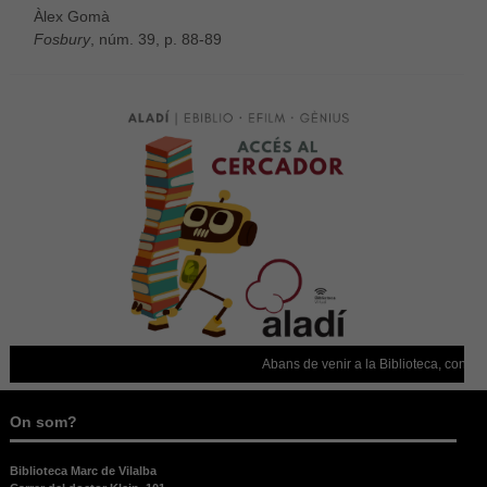
Àlex Gomà
Fosbury
, núm. 39, p. 88-89
Abans de venir a la Biblioteca, confirmeu 
On som?
Biblioteca Marc de Vilalba