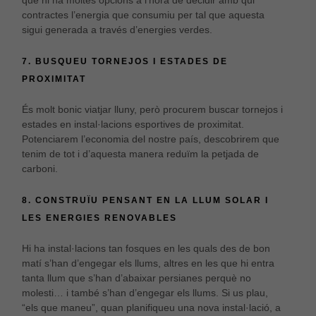
que hi ha moltes opcions a l’hora de decidir amb qui
contractes l’energia que consumiu per tal que aquesta
sigui generada a través d’energies verdes.
7. BUSQUEU TORNEJOS I ESTADES DE
PROXIMITAT
És molt bonic viatjar lluny, però procurem buscar tornejos i
estades en instal·lacions esportives de proximitat.
Potenciarem l’economia del nostre país, descobrirem que
tenim de tot i d’aquesta manera reduïm la petjada de
carboni.
8. CONSTRUÏU PENSANT EN LA LLUM SOLAR I
LES ENERGIES RENOVABLES
Hi ha instal·lacions tan fosques en les quals des de bon
matí s’han d’engegar els llums, altres en les que hi entra
tanta llum que s’han d’abaixar persianes perquè no
molesti… i també s’han d’engegar els llums. Si us plau,
“els que maneu”, quan planifiqueu una nova instal·lació, a