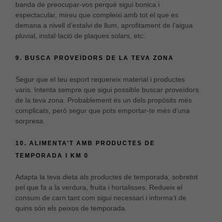
banda de preocupar-vos perquè sigui bonica i
espectacular, mireu que compleixi amb tot el que es
demana a nivell d’estalvi de llum, aprofitament de l’aigua
pluvial, instal·lació de plaques solars, etc.
9. BUSCA PROVEÏDORS DE LA TEVA ZONA
Segur que el teu esport requereix material i productes
varis. Intenta sempre que sigui possible buscar proveïdors
de la teva zona. Probablement és un dels propòsits més
complicats, però segur que pots emportar-te més d’una
sorpresa.
10. ALIMENTA’T AMB PRODUCTES DE
TEMPORADA I KM 0
Adapta la teva dieta als productes de temporada, sobretot
pel que fa a la verdura, fruita i hortalisses. Redueix el
consum de carn tant com sigui necessari i informa’t de
quins són els peixos de temporada.