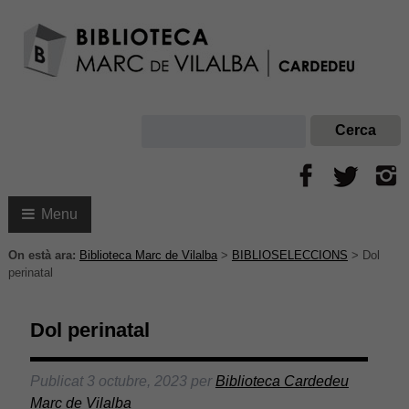
Menu
On està ara:
Biblioteca Marc de Vilalba
>
BIBLIOSELECCIONS
>
Dol
perinatal
Dol perinatal
Publicat
3 octubre, 2023
per
Biblioteca Cardedeu
Marc de Vilalba