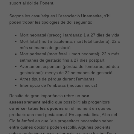
suport al dol de Ponent.
Segons les casuístiques i l’associació Unamanita, s’hi
poden trobar les tipologies de dol següents:
Mort neonatal (precoç i tardana): 1 a 27 dies de vida
Mort fetal (mort intrauterina, mort fetal tardana): 22 o
més setmanes de gestació
Mort perinatal (mort fetal + mort neonatal): 22 o més
setmanes de gestació fins a 27 dies postpart
Avortament espontani (pèrdua de l’embaràs, pèrdua
gestacional): menys de 22 setmanes de gestació
Altres tipus de pèrdua durant l’embaràs
Interrupció de l’embaràs (motius mèdics)
Resulta de gran importància rebre un
bon
assessorament mèdic
que possibiliti als progenitors
conèixer totes les opcions
en el moment en que es
produeix una mort gestacional. En aquesta línia, Alba del
Cid fa èmfasi en que “els progenitors necessiten saber
entre quines opcions poden escollir. Algunes pacients
potser preferirien passar el procés a casa o fer-ho d’una