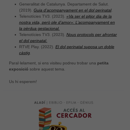
Generalitat de Catalunya. Departament de Salut.
(2019).
Guia d’acompanyament en el dol perinatal
.
Telenotícies TV3. (2023).
«Va ser el pitjor dia de la
nostra vida, però ple d’amor»: L’acompanyament en
la pèrdua gestacional.
Telenotícies TV3. (2023).
Nous protocols per afrontar
el dol perinatal
.
RTVE Play. (2022).
El dol perinatal suposa un doble
Necessàries
càstig
.
Aquestes
cookies no
Paral·lelament, si ens visiteu podreu trobar una
petita
són
exposició
sobre aquest tema.
opcionals,
són
Us hi esperem!
necessàries
per al bon
funcionament
web.
Estadístiques
Per a millorar
la nostra web