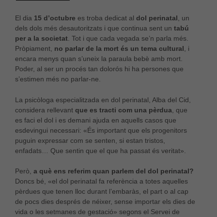
El dia
15 d’octubre
es troba dedicat al
dol perinatal
, un
dels dols més desautoritzats i que continua sent un
tabú
per a la societat
. Tot i que cada vegada se’n parla més.
Pròpiament,
no parlar de la mort és un tema cultural
, i
encara menys quan s’uneix la paraula bebè amb mort.
Poder, al ser un procés tan dolorós hi ha persones que
s’estimen més no parlar-ne.
La psicòloga especialitzada en dol perinatal, Alba del Cid,
considera rellevant
que es tracti com una pèrdua
, que
es faci el dol i es demani ajuda en aquells casos que
esdevingui necessari: «És important que els progenitors
puguin expressar com se senten, si estan tristos,
enfadats… Que sentin que el que ha passat és veritat».
Però,
a què ens referim quan parlem del dol perinatal?
Doncs bé, «el dol perinatal fa referència a totes aquelles
pèrdues que tenen lloc durant l’embaràs, el part o al cap
de pocs dies després de néixer, sense importar els dies de
vida o les setmanes de gestació» segons el Servei de