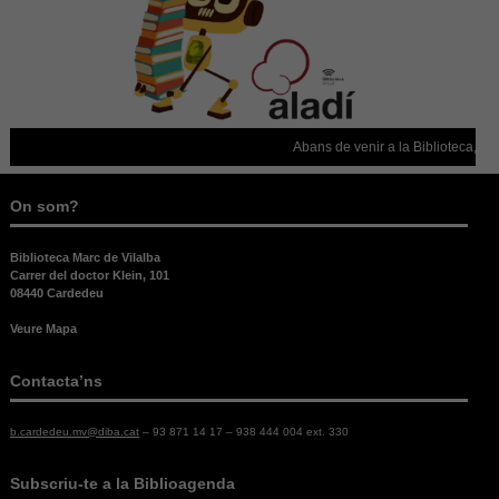
necessitem
aquestes
cookies.
Experiència
Abans de venir a la Biblioteca, con
Per tal que el
nostre lloc
web funcioni
On som?
el millor
possible
durant la
Biblioteca Marc de Vilalba
vostra visita.
Carrer del doctor Klein, 101
Si rebutges
08440 Cardedeu
aquestes
cookies,
Veure Mapa
alguna
funcionalitat
Contacta’ns
desapareixerà
del lloc web.
b.cardedeu.mv@diba.cat
– 93 871 14 17 – 938 444 004 ext. 330
Subscriu-te a la Biblioagenda