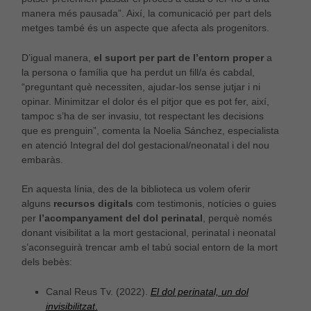
manera més pausada”. Així, la comunicació per part dels
metges també és un aspecte que afecta als progenitors.
D’igual manera,
el suport per part de l’entorn proper
a
la persona o família que ha perdut un fill/a és cabdal,
“preguntant què necessiten, ajudar-los sense jutjar i ni
opinar. Minimitzar el dolor és el pitjor que es pot fer, així,
tampoc s’ha de ser invasiu, tot respectant les decisions
que es prenguin”, comenta la Noelia Sánchez, especialista
en atenció Integral del dol gestacional/neonatal i del nou
embaràs.
En aquesta línia, des de la biblioteca us volem oferir
alguns
recursos digitals
com testimonis, notícies o guies
per
l’acompanyament del dol perinatal
, perquè només
donant visibilitat a la mort gestacional, perinatal i neonatal
s’aconseguirà trencar amb el tabú social entorn de la mort
dels bebès:
Canal Reus Tv. (2022).
El dol perinatal, un dol
invisibilitzat
.