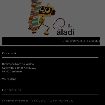
cookies no
són
opcionals,
són
necessàries
per al bon
funcionament
web.
Abans de venir a la Biblioteca, c
Estadístiques
Per a millorar
On som?
la nostra web
necessitem
Biblioteca Marc de Vilalba
aquestes
Carrer del doctor Klein, 101
cookies.
08440 Cardedeu
Veure Mapa
Experiència
Per tal que el
Contacta’ns
nostre lloc
web funcioni
b.cardedeu.mv@diba.cat
– 93 871 14 17 – 938 444 004 ext. 330
el millor