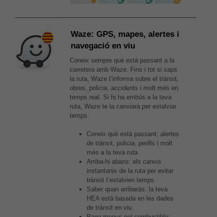
Waze: GPS, mapes, alertes i
navegació en viu
Coneix sempre què està passant a la
carretera amb Waze. Fins i tot si saps
la ruta, Waze t’informa sobre el trànsit,
obres, policia, accidents i molt més en
temps real. Si hi ha embús a la teva
ruta, Waze te la canviarà per estalviar
temps.
Coneix què està passant: alertes
de trànsit, policia, perills i molt
més a la teva ruta.
Arriba-hi abans: els canvis
instantanis de la ruta per evitar
trànsit t’estalvien temps.
Saber quan arribaràs: la teva
HEA està basada en les dades
de trànsit en viu.
Paga menys pel combustible: