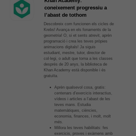
Khan Academy:
Aquestes
coneixement progressiu a
cookies no
l’abast de tothom
són
opcionals,
Descobreix com funcionen els cicles de
són
Krebs! Avança en els fonaments de la
necessàries
geometria! O, si et sents atrevit, aprèn
per al bon
programació i crea les teves pròpies
funcionament
animacions digitals! Ja siguis
web.
estudiant, mestre, tutor, director de
col·legi, o adult que torna a les classes
després de 20 anys, la biblioteca de
Estadístiques
Khan Academy està disponible i és
Per a millorar
gratuïta.
la nostra web
necessitem
Aprèn qualsevol cosa, gratis:
aquestes
centenars d’exercicis interactius,
cookies.
vídeos i articles a l’abast de les
teves mans. Estudia
matemàtiques, ciències,
Experiència
economia, finances, i molt, molt
Per tal que el
més.
nostre lloc
Millora les teves habilitats: fes
web funcioni
exercicis, proves i exàmens amb