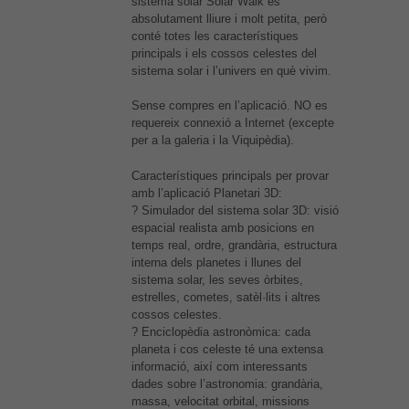
sistema solar Solar Walk és
absolutament lliure i molt petita, però
conté totes les característiques
principals i els cossos celestes del
sistema solar i l’univers en què vivim.
Sense compres en l’aplicació. NO es
requereix connexió a Internet (excepte
per a la galeria i la Viquipèdia).
Característiques principals per provar
amb l’aplicació Planetari 3D:
? Simulador del sistema solar 3D: visió
espacial realista amb posicions en
temps real, ordre, grandària, estructura
interna dels planetes i llunes del
sistema solar, les seves òrbites,
estrelles, cometes, satèl·lits i altres
cossos celestes.
? Enciclopèdia astronòmica: cada
planeta i cos celeste té una extensa
informació, així com interessants
dades sobre l’astronomia: grandària,
massa, velocitat orbital, missions