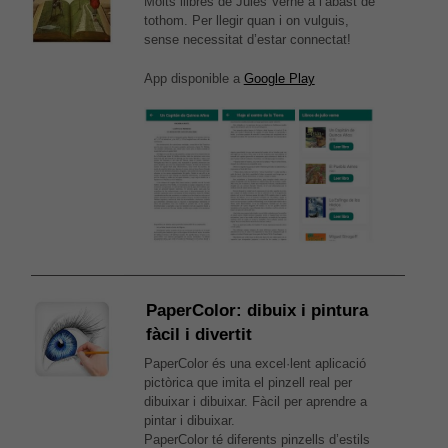
Molts llibres de Jules Verne a l’abast de
tothom. Per llegir quan i on vulguis,
sense necessitat d’estar connectat!
App disponible a
Google Play
PaperColor: dibuix i pintura
fàcil i divertit
PaperColor és una excel·lent aplicació
pictòrica que imita el pinzell real per
dibuixar i dibuixar. Fàcil per aprendre a
pintar i dibuixar.
PaperColor té diferents pinzells d’estils