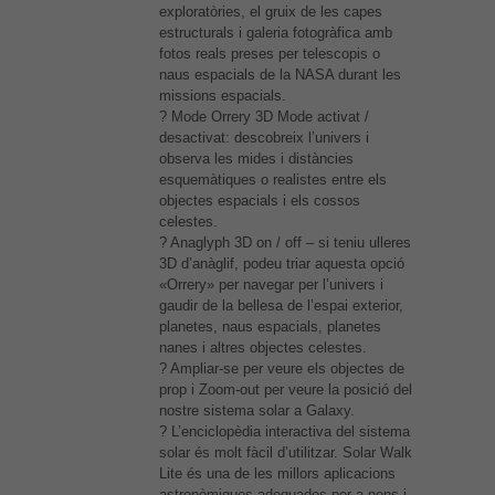
exploratòries, el gruix de les capes
estructurals i galeria fotogràfica amb
fotos reals preses per telescopis o
naus espacials de la NASA durant les
missions espacials.
? Mode Orrery 3D Mode activat /
desactivat: descobreix l’univers i
observa les mides i distàncies
esquemàtiques o realistes entre els
objectes espacials i els cossos
celestes.
? Anaglyph 3D on / off – si teniu ulleres
3D d’anàglif, podeu triar aquesta opció
«Orrery» per navegar per l’univers i
gaudir de la bellesa de l’espai exterior,
planetes, naus espacials, planetes
nanes i altres objectes celestes.
? Ampliar-se per veure els objectes de
prop i Zoom-out per veure la posició del
nostre sistema solar a Galaxy.
? L’enciclopèdia interactiva del sistema
solar és molt fàcil d’utilitzar. Solar Walk
Lite és una de les millors aplicacions
astronòmiques adequades per a nens i