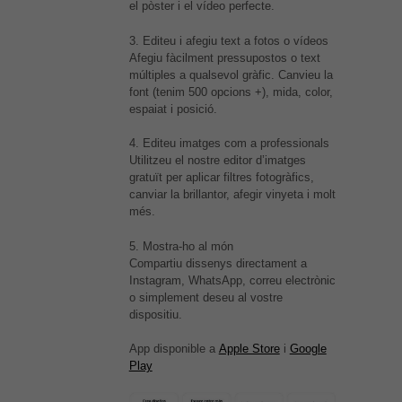
el pòster i el vídeo perfecte.
3. Editeu i afegiu text a fotos o vídeos
Afegiu fàcilment pressupostos o text
múltiples a qualsevol gràfic. Canvieu la
font (tenim 500 opcions +), mida, color,
espaiat i posició.
4. Editeu imatges com a professionals
Utilitzeu el nostre editor d’imatges
gratuït per aplicar filtres fotogràfics,
canviar la brillantor, afegir vinyeta i molt
més.
5. Mostra-ho al món
Compartiu dissenys directament a
Instagram, WhatsApp, correu electrònic
o simplement deseu al vostre
dispositiu.
App disponible a
Apple Store
i
Google
Play