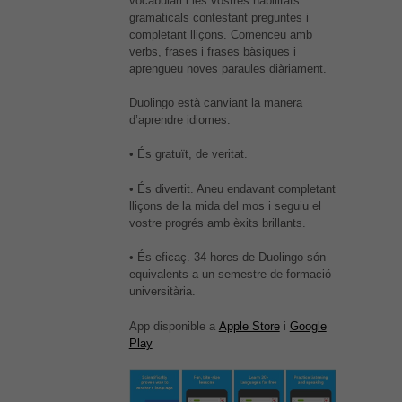
vocabulari i les vostres habilitats
gramaticals contestant preguntes i
completant lliçons. Comenceu amb
verbs, frases i frases bàsiques i
aprengueu noves paraules diàriament.
Duolingo està canviant la manera
d’aprendre idiomes.
• És gratuït, de veritat.
• És divertit. Aneu endavant completant
lliçons de la mida del mos i seguiu el
vostre progrés amb èxits brillants.
• És eficaç. 34 hores de Duolingo són
equivalents a un semestre de formació
universitària.
App disponible a
Apple Store
i
Google
Play