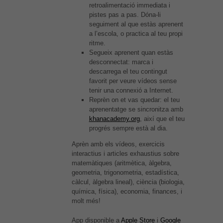
el millor
retroalimentació immediata i
possible
pistes pas a pas. Dóna-li
durant la
seguiment al que estàs aprenent
vostra visita.
a l’escola, o practica al teu propi
Si rebutges
ritme.
aquestes
Segueix aprenent quan estàs
cookies,
desconnectat: marca i
alguna
descarrega el teu contingut
funcionalitat
favorit per veure vídeos sense
desapareixerà
tenir una connexió a Internet.
del lloc web.
Reprèn on et vas quedar: el teu
aprenentatge se sincronitza amb
khanacademy.org
, així que el teu
progrés sempre està al dia.
Aprèn amb els vídeos, exercicis
interactius i articles exhaustius sobre
matemàtiques (aritmètica, àlgebra,
geometria, trigonometria, estadística,
càlcul, àlgebra lineal), ciència (biologia,
química, física), economia, finances, i
molt més!
App disponible a
Apple Store
i
Google