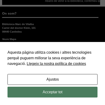
Abans de venir a la Biblioteca, confirmeu que està obe
On som?
Biblioteca Marc de Vilalba
Carrer del doctor Klein, 101
08440 Cardedeu
Veure Mapa
Contacta’ns
Aquesta pàgina utilitza cookies i altres tecnologies
perquè puguem millorar la seva experiència de
b.cardedeu.mv@diba.cat
– 93 871 14 17 – 938 444 004 ext. 330
navegació.
Llegeix la nostra política de cookies
Subscriu-te a la Biblioagenda
Ajustos
Per conèixer les nostres activitats suscriu-te a la Biblioagenda.
Subscriure'm ara!
Acceptar tot
Legal