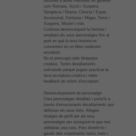
històries d’altres membres en gèneres
com Romanç, Acció / Suspens,
Desgràcia / Drama, Ciència / Espai,
Assassinat, Fantasia / Màgia, Terror /
Suspens, Misteri i més
Continua desenvolupant la història i
ampliant els seus personatges fins al
punt en què la teva història es
converteixi en un llibre totalment
envoltant.
No et preocupis pels bloquejos
creatius. Tenim desafiaments
setmanals perquè puguis practicar la
teva escriptura creativa i rebre
feedback de milers d’escriptors.
Desenvolupament de personatge:
Crea personatges detallats i porta’ls a
través d’emocionants desafiaments que
definiran els seus trets. Afegeix
imatges de perfil per als teus
personatges per assegurar-te que mai
oblidaràs una cara. Pots divertir-te i
gaudir dels sorprenents noms, trets i