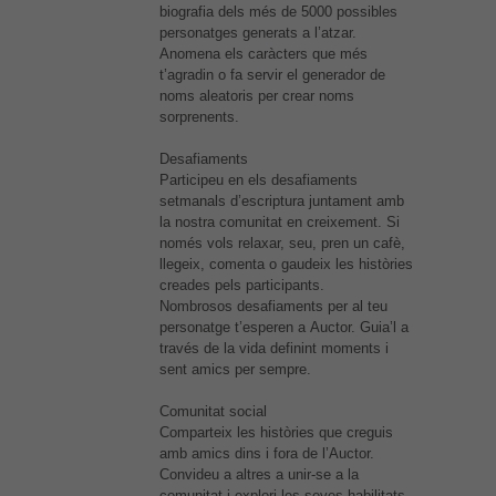
biografia dels més de 5000 possibles
personatges generats a l’atzar.
Anomena els caràcters que més
t’agradin o fa servir el generador de
noms aleatoris per crear noms
sorprenents.
Desafiaments
Participeu en els desafiaments
setmanals d’escriptura juntament amb
la nostra comunitat en creixement. Si
només vols relaxar, seu, pren un cafè,
llegeix, comenta o gaudeix les històries
creades pels participants.
Nombrosos desafiaments per al teu
personatge t’esperen a
Auctor
. Guia’l a
través de la vida definint moments i
sent amics per sempre.
Comunitat social
Comparteix les històries que creguis
amb amics dins i fora de l’
Auctor
.
Convideu a altres a unir-se a la
comunitat i explori les seves habilitats