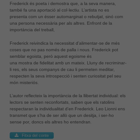
Frederick és poeta i demostra que, a la seva manera,
també fa una aportació al col·lectiu. L’artista no es
presenta com un ésser automarginat o rebutjat, sinó com
una persona necessària per als altres. Enfront de la
importància del treball,
Frederick reivindica la necessitat d’alimentar-se de més
coses que no pas només de palla i nous. Frederick pot
semblar egoista, però aquest egoisme és
una mostra de fidelitat amb un mateix. Lluny de recriminar-
li res, els seus companys de cau li permeten meditar,
respecten la seva introspecció i senten curiositat pel seu
món misteriós.
L’autor reflecteix la importància de la llibertat individual: els
lectors se senten reconfortats, saben que els ratolins
respectaran la individualitat d’en Frederick. Leo Lionni ens
transmet que s’ha de ser allò que un desitja, i ser-ho
sense por, doncs els altres ho entendran.
Fitxa del conte