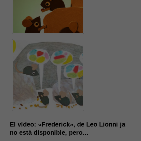
Necessàries
Aquestes
cookies no
són
opcionals,
són
necessàries
El vídeo: «Frederick», de Leo Lionni ja
per al bon
no està disponible, pero…
funcionament
web.