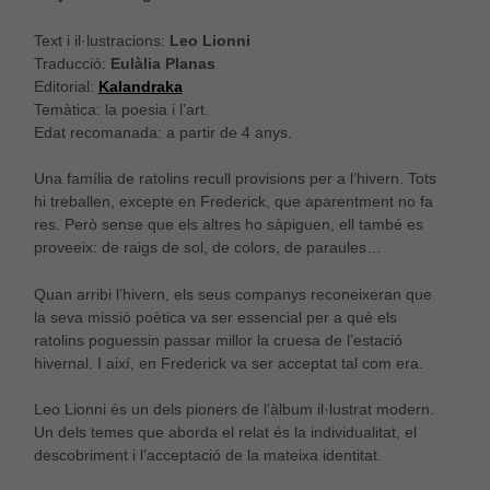
Text i il·lustracions:
Leo Lionni
Traducció:
Eulàlia Planas
Editorial:
Kalandraka
Temàtica: la poesia i l’art.
Edat recomanada: a partir de 4 anys.
Una família de ratolins recull provisions per a l’hivern. Tots
hi treballen, excepte en Frederick, que aparentment no fa
res. Però sense que els altres ho sàpiguen, ell també es
proveeix: de raigs de sol, de colors, de paraules…
Quan arribi l’hivern, els seus companys reconeixeran que
la seva missió poètica va ser essencial per a què els
ratolins poguessin passar millor la cruesa de l’estació
hivernal. I així, en Frederick va ser acceptat tal com era.
Leo Lionni és un dels pioners de l’àlbum il·lustrat modern.
Un dels temes que aborda el relat és la individualitat, el
descobriment i l’acceptació de la mateixa identitat.