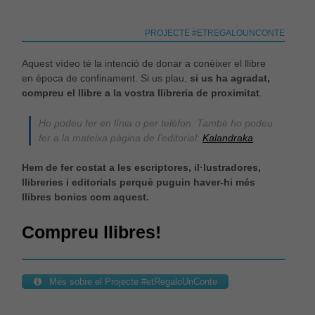
PROJECTE #ETREGALOUNCONTE
Estadístiques
Per a millorar
Aquest vídeo té la intenció de donar a conèixer el llibre
la nostra web
en època de confinament. Si us plau,
si us ha agradat,
necessitem
compreu el llibre a la vostra llibreria de proximitat
.
aquestes
cookies.
Ho podeu fer en línia o per telèfon. També ho podeu
fer a la mateixa pàgina de l’editorial:
Kalandraka
Experiència
Hem de fer costat a les escriptores, il·lustradores,
Per tal que el
nostre lloc
llibreries i editorials perquè puguin haver-hi més
web funcioni
llibres bonics com aquest.
el millor
possible
Compreu llibres!
durant la
vostra visita.
Si rebutges
aquestes
cookies,
Més sobre el Projecte #etRegaloUnConte
alguna
funcionalitat