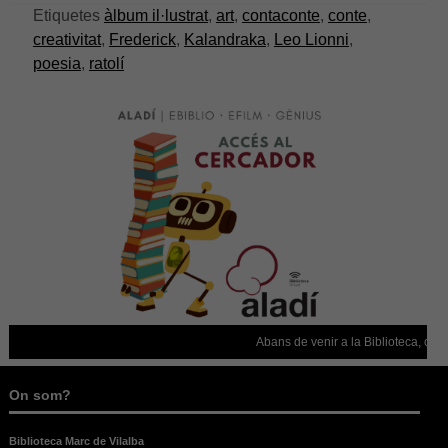
desapareixerà
Etiquetes
àlbum il·lustrat
,
art
,
contaconte
,
conte
,
del lloc web.
creativitat
,
Frederick
,
Kalandraka
,
Leo Lionni
,
poesia
,
ratolí
Abans de venir a la Biblioteca, conf
On som?
Biblioteca Marc de Vilalba