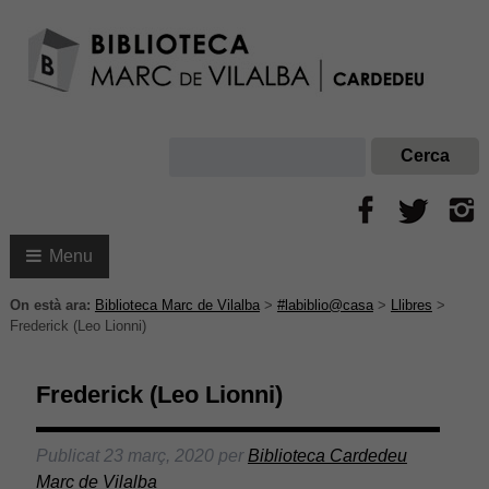
Menu
On està ara:
Biblioteca Marc de Vilalba
>
#labiblio@casa
>
Llibres
>
Frederick (Leo Lionni)
Frederick (Leo Lionni)
Publicat
23 març, 2020
per
Biblioteca Cardedeu
Marc de Vilalba