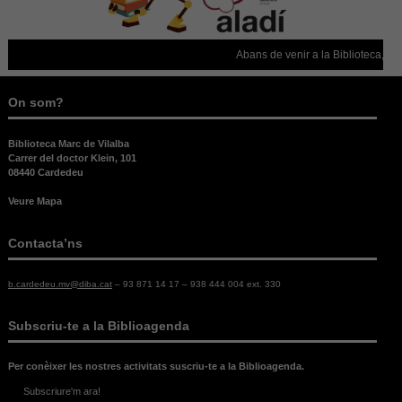
Si rebutges
aquestes
cookies,
alguna
Abans de venir a la Biblioteca, con
funcionalitat
desapareixerà
del lloc web.
On som?
Biblioteca Marc de Vilalba
Carrer del doctor Klein, 101
08440 Cardedeu
Veure Mapa
Contacta’ns
b.cardedeu.mv@diba.cat
– 93 871 14 17 – 938 444 004 ext. 330
Subscriu-te a la Biblioagenda
Per conèixer les nostres activitats suscriu-te a la Biblioagenda.
Subscriure'm ara!