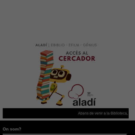
funcionalitat
desapareixerà
del lloc web.
Abans de venir a la Biblioteca, conf
On som?