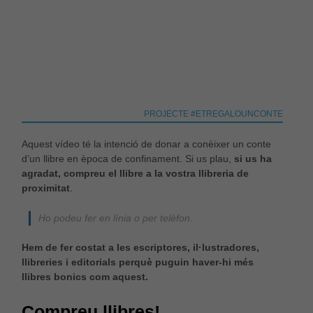
Necessàries
Aquestes
cookies no
PROJECTE #ETREGALOUNCONTE
són
opcionals,
Aquest vídeo té la intenció de donar a conèixer un conte
són
necessàries
d’un llibre en època de confinament. Si us plau,
si us ha
per al bon
agradat, compreu el llibre a la vostra llibreria de
funcionament
proximitat
.
web.
Ho podeu fer en línia o per telèfon.
Estadístiques
Hem de fer costat a les escriptores, il·lustradores,
Per a millorar
llibreries i editorials perquè puguin haver-hi més
la nostra web
llibres bonics com aquest.
necessitem
aquestes
cookies.
Compreu llibres!