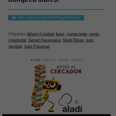
Experiència
Més sobre el Projecte #etRegaloUnConte
Per tal que el
nostre lloc
web funcioni
el millor
Etiquetes
àlbum il·lustrat
,
bosc
,
contaconte
,
conte
,
possible
creativitat
,
Gerad Hausmann
,
Martí Ribas
,
porc
durant la
senglar
,
Xavi Figueras
vostra visita.
Si rebutges
aquestes
cookies,
alguna
funcionalitat
desapareixerà
del lloc web.