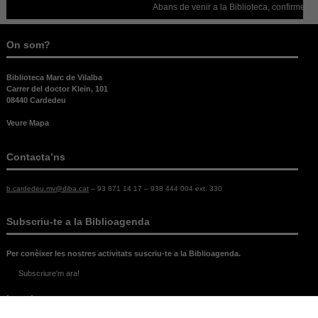
Abans de venir a la Biblioteca, confirmeu que
On som?
Biblioteca Marc de Vilalba
Carrer del doctor Klein, 101
08440 Cardedeu
Veure Mapa
Contacta’ns
b.cardedeu.mv@diba.cat
– 93 871 14 17 – 938 444 004 ext. 330
Subscriu-te a la Biblioagenda
Per conèixer les nostres activitats suscriu-te a la Biblioagenda.
Subscriure'm ara!
Legal