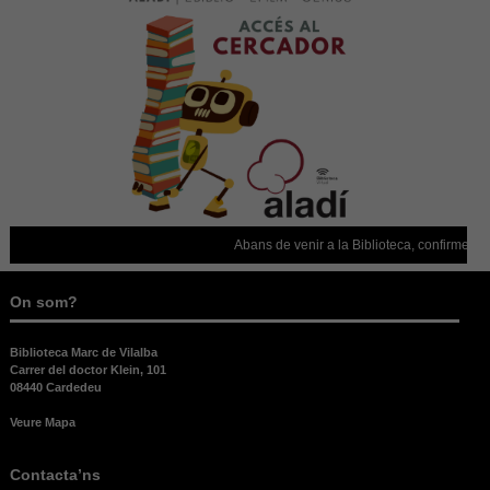
web funcioni
el millor
possible
durant la
vostra visita.
Si rebutges
aquestes
cookies,
alguna
funcionalitat
desapareixerà
del lloc web.
Abans de venir a la Biblioteca, confirmeu que
On som?
Biblioteca Marc de Vilalba
Carrer del doctor Klein, 101
08440 Cardedeu
Veure Mapa
Contacta’ns