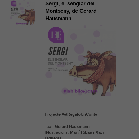
Sergi, el senglar del
Montseny, de Gerard
Hausmann
Projecte #etRegaloUnConte
Text:
Gerard Hausmann
Il·lustracions:
Martí Ribas i Xavi
Figueras