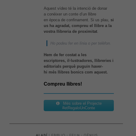
Necessàries
Aquestes
Aquest vídeo té la intenció de donar
cookies no
a conèixer un conte d’un llibre
són
en època de confinament. Si us plau,
si
opcionals,
us ha agradat, compreu el llibre a la
són
vostra llibreria de proximitat
.
necessàries
per al bon
Ho podeu fer en línia o per telèfon.
funcionament
web.
Hem de fer costat a les
escriptores, il·lustradores, llibreries i
editorials perquè puguin haver-
Estadístiques
hi més llibres bonics com aquest.
Per a millorar
la nostra web
Compreu llibres!
necessitem
aquestes
cookies.
Més sobre el Projecte
#etRegaloUnConte
Experiència
Per tal que el
nostre lloc