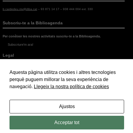
b.cardedeu.mv@diba.cat
– 93 871 14 17 – 938 444 004 ext. 330
Subscriu-te a la Biblioagenda
Per conèixer les nostres activitats suscriu-te a la Biblioagenda.
Subscriure'm ara!
Legal
Política de Cookies
Aquesta pàgina utilitza cookies i altres tecnologies
Política de Privacitat
Avís Legal
perquè puguem millorar la seva experiència de
navegació.
Llegeix la nostra política de cookies
© 2026 Biblioteca Marc de Vilalba.
Ajustos
Acceptar tot