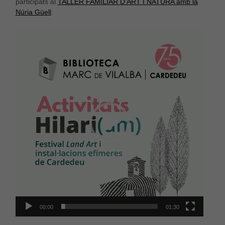
participats al
TALLER FAMILIAR D’ART I NATURA amb la
Núria Güell
.
Reproductor
de
vídeo
00:00
01:30