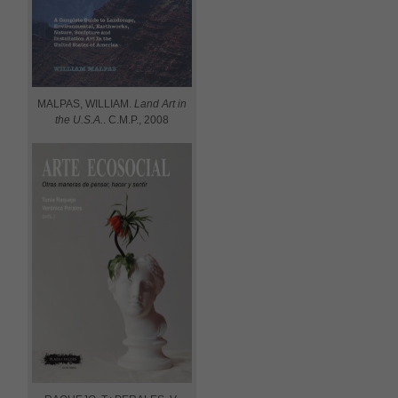
MALPAS, WILLIAM.
Land Art in
the U.S.A.
. C.M.P., 2008