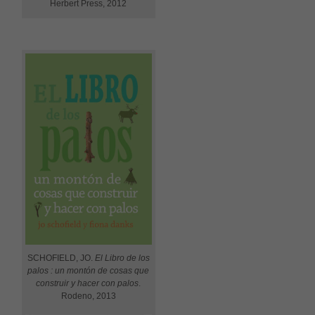
Herbert Press, 2012
Estadístiques
Per a millorar
la nostra web
necessitem
aquestes
cookies.
Experiència
Per tal que el
nostre lloc
web funcioni
el millor
possible
durant la
vostra visita.
Si rebutges
aquestes
cookies,
SCHOFIELD, JO.
El Libro de los
alguna
palos : un montón de cosas que
funcionalitat
construir y hacer con palos
.
desapareixerà
Rodeno, 2013
del lloc web.