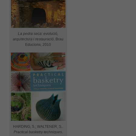
La pedra seca: evolució,
arquitectura i restauració
. Brau
Educions, 2010
Necessàries
Aquestes
cookies no
són
opcionals,
són
necessàries
per al bon
funcionament
web.
HARDING, S.; WALTENER, S..
Practical basketry techniques
.