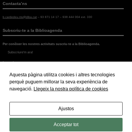
Contacta’ns
b.cardedeu.mv@diba.cat
– 93 871 14 17 – 938 444 004 ext. 330
Subscriu-te a la Biblioagenda
Per conèixer les nostres activitats suscriu-te a la Biblioagenda.
Subscriure'm ara!
Legal
Aquesta pàgina utilitza cookies i altres tecnologies
Política de Cookies
Política de Privacitat
perquè puguem millorar la seva experiència de
Avís Legal
navegació.
Llegeix la nostra política de cookies
© 2026 Biblioteca Marc de Vilalba.
Ajustos
Acceptar tot