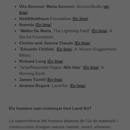
Vito Acconci
;
Maria Acconci
. AcconciStudio [
en
línia
]
Holt&Smithson
Foundation [
En línia
]
Ibarrola
[
En línia
]
“
Walter De Maria
, The Lightning Field” [
En línia
]. A:
Dia Art Foundation.
Christo and Jeanne Claude
[
En línia
]
“
Eduardo Chillida
” [
En línia
]. A: Museo Guggenheim
Bilbao.
Richard Long
[
En línia
]
“Artist/Naturalist Pages:
Nils Udo
” [
En línia
]. A:
Morning Earth.
James Turrell
[
En línia
]
Andrew Rogers
: Land Art. [
En línia
]
Els humans vam començar fent Land Art?
La supervivència del humans depenia de l’ús de materials i
construccions d’origen natural i també, sovint, efímeres.