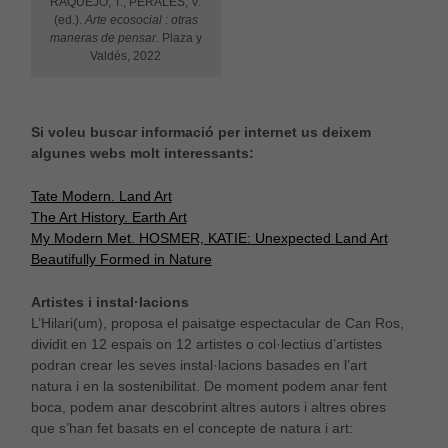
RAQUEJO, T.; PERALES, V.
(ed.).
Arte ecosocial : otras
maneras de pensar
. Plaza y
Valdés, 2022
Si voleu buscar informació per internet us deixem
algunes webs molt interessants:
Tate Modern. Land Art
The Art History. Earth Art
My Modern Met. HOSMER, KATIE: Unexpected Land Art
Beautifully Formed in Nature
Artistes i instal·lacions
L’Hilari(um), proposa el paisatge espectacular de Can Ros,
dividit en 12 espais on 12 artistes o col·lectius d’artistes
podran crear les seves instal·lacions basades en l’art
natura i en la sostenibilitat. De moment podem anar fent
boca, podem anar descobrint altres autors i altres obres
que s’han fet basats en el concepte de natura i art: