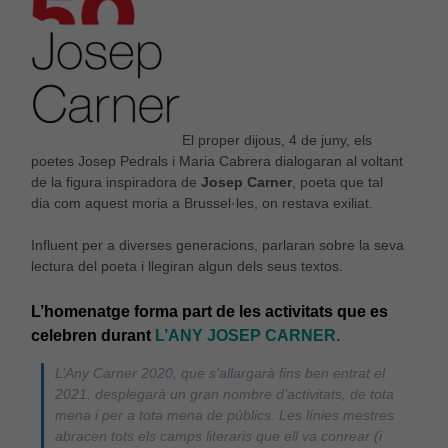
El proper dijous, 4 de juny, els
poetes Josep Pedrals i Maria Cabrera dialogaran al voltant
de la figura inspiradora de
Josep Carner
, poeta que tal
dia com aquest moria a Brussel·les, on restava exiliat.
Influent per a diverses generacions, parlaran sobre la seva
lectura del poeta i llegiran algun dels seus textos.
L’homenatge forma part de les activitats que es
celebren durant
L’ANY JOSEP CARNER.
L’Any Carner 2020, que s’allargarà fins ben entrat el
2021, desplegarà un gran nombre d’activitats, de tota
mena i per a tota mena de públics. Les línies mestres
abracen tots els camps literaris que ell va conrear (i