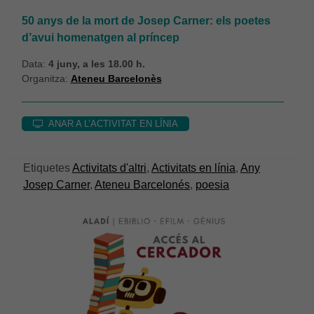
50 anys de la mort de Josep Carner: els poetes
d’avui homenatgen al príncep
Data:
4 juny, a les 18.00 h.
Organitza:
Ateneu Barcelonès
Necessàries
Aquestes
ANAR A L’ACTIVITAT EN LÍNIA
cookies no
són
opcionals,
Etiquetes
Activitats d'altri
,
Activitats en línia
,
Any
són
Josep Carner
,
Ateneu Barcelonés
,
poesia
necessàries
per al bon
funcionament
web.
Estadístiques
Per a millorar
la nostra web
necessitem