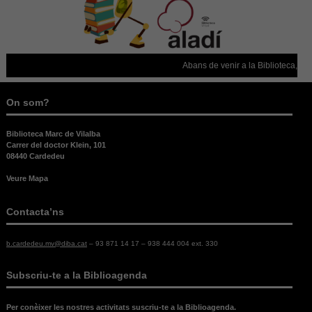
aquestes
cookies.
Abans de venir a la Biblioteca, con
Experiència
Per tal que el
nostre lloc
On som?
web funcioni
el millor
possible
Biblioteca Marc de Vilalba
durant la
Carrer del doctor Klein, 101
vostra visita.
08440 Cardedeu
Si rebutges
Veure Mapa
aquestes
cookies,
alguna
Contacta’ns
funcionalitat
desapareixerà
del lloc web.
b.cardedeu.mv@diba.cat
– 93 871 14 17 – 938 444 004 ext. 330
Subscriu-te a la Biblioagenda
Per conèixer les nostres activitats suscriu-te a la Biblioagenda.