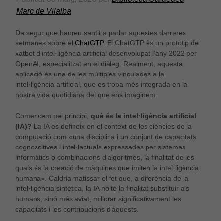
Marc de Vilalba
De segur que haureu sentit a parlar aquestes darreres
setmanes sobre el
ChatGTP
. El ChatGTP és un prototip de
xatbot d’intel·ligència artificial desenvolupat l’any 2022 per
OpenAI, especialitzat en el diàleg. Realment, aquesta
aplicació és una de les múltiples vinculades a la
intel·ligència artificial, que es troba més integrada en la
nostra vida quotidiana del que ens imaginem.
Comencem pel principi,
què és la intel·ligència artificial
(IA)?
La IA es defineix en el context de les ciències de la
computació com «una disciplina i un conjunt de capacitats
cognoscitives i intel·lectuals expressades per sistemes
informàtics o combinacions d’algoritmes, la finalitat de les
quals és la creació de màquines que imiten la intel·ligència
humana». Caldria matissar el fet que, a diferència de la
intel·ligència sintètica, la IA no té la finalitat substituir als
humans, sinó més aviat, millorar significativament les
capacitats i les contribucions d’aquests.