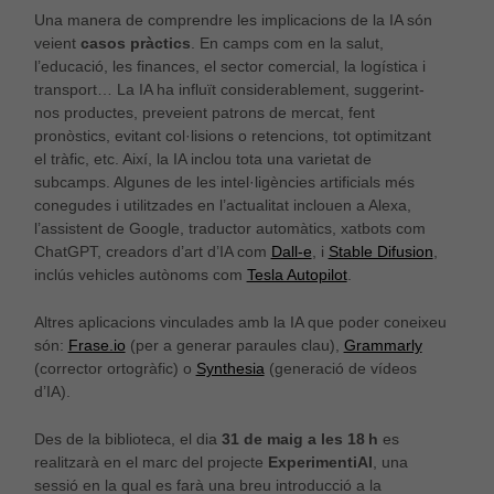
Una manera de comprendre les implicacions de la IA són
veient
casos pràctics
. En camps com en la salut,
l’educació, les finances, el sector comercial, la logística i
transport… La IA ha influït considerablement, suggerint-
nos productes, preveient patrons de mercat, fent
pronòstics, evitant col·lisions o retencions, tot optimitzant
el tràfic, etc. Així, la IA inclou tota una varietat de
subcamps. Algunes de les intel·ligències artificials més
conegudes i utilitzades en l’actualitat inclouen a Alexa,
l’assistent de Google, traductor automàtics, xatbots com
ChatGPT, creadors d’art d’IA com
Dall-e
, i
Stable Difusion
,
inclús vehicles autònoms com
Tesla Autopilot
.
Altres aplicacions vinculades amb la IA que poder coneixeu
són:
Frase.io
(per a generar paraules clau),
Grammarly
(corrector ortogràfic) o
Synthesia
(generació de vídeos
d’IA).
Des de la biblioteca, el dia
31 de maig a les 18 h
es
realitzarà en el marc del projecte
ExperimentiAI
, una
sessió en la qual es farà una breu introducció a la