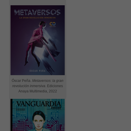
Necessàries
Aquestes
Óscar Peña.
Metaversos: la gran
cookies no
revolución inmersiva
. Ediciones
són
Anaya Multimedia, 2022
opcionals,
són
necessàries
per al bon
funcionament
web.