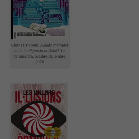
Estadístiques
Per a millorar
la nostra web
necessitem
aquestes
cookies.
Charles Thibout.
¿Quién mandará
en la inteligencia artificial?
. La
Vanguardia, octubre-diciembre,
Experiència
2020
Per tal que el
nostre lloc
web funcioni
el millor
possible
durant la
vostra visita.
Si rebutges
aquestes
cookies,
alguna
funcionalitat
desapareixerà
del lloc web.