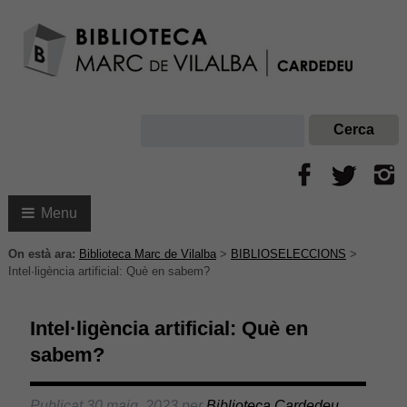
Menu
On està ara:
Biblioteca Marc de Vilalba
>
BIBLIOSELECCIONS
>
Intel·ligència artificial: Què en sabem?
Intel·ligència artificial: Què en
sabem?
Publicat
30 maig, 2023
per
Biblioteca Cardedeu