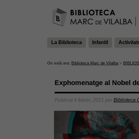
La Biblioteca
Infantil
Activitat
On està ara:
Biblioteca Marc de Vilalba
>
BIBLIO
Exphomenatge al Nobel de
Publicat
4 febrer, 2021
per
Biblioteca