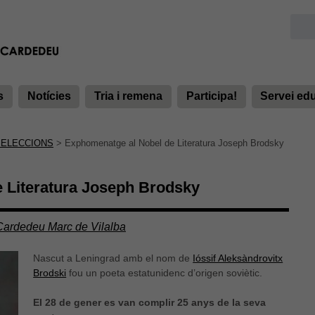
s
Notícies
Tria i remena
Participa!
Servei ed
SELECCIONS
>
Exphomenatge al Nobel de Literatura Joseph Brodsky
 Literatura Joseph Brodsky
 Cardedeu Marc de Vilalba
Nascut a Leningrad amb el nom de
Ióssif Aleksàndrovitx
Brodski
fou un poeta estatunidenc d’origen soviètic.
El 28 de gener es van complir 25 anys de la seva