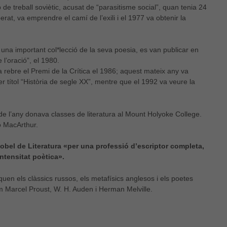
de treball soviètic, acusat de “parasitisme social”, quan tenia 24
erat, va emprendre el camí de l’exili i el 1977 va obtenir la
una important col*lecció de la seva poesia, es van publicar en
 l’oració”, el 1980.
a rebre el Premi de la Crítica el 1986; aquest mateix any va
r títol “Història de segle XX”, mentre que el 1992 va veure la
de l’any donava classes de literatura al Mount Holyoke College.
ó MacArthur.
obel de Literatura «per una professió d’escriptor completa,
ntensitat poètica».
quen els clàssics russos, els metafísics anglesos i els poetes
 Marcel Proust, W. H. Auden i Herman Melville.
Necessàries
Aquestes
cookies no
són