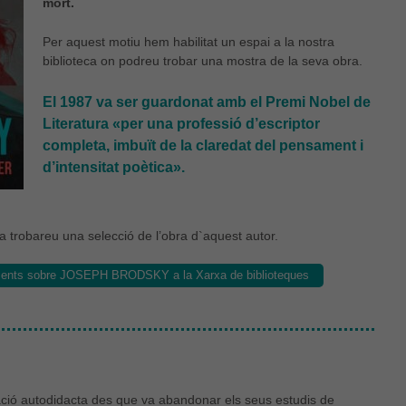
mort.
Per aquest motiu hem habilitat un espai a la nostra
biblioteca on podreu trobar una mostra de la seva obra.
El 1987 va ser guardonat amb el Premi Nobel de
Literatura «per una professió d’escriptor
completa, imbuït de la claredat del pensament i
d’intensitat poètica».
ba trobareu una selecció de l’obra d`aquest autor.
uments sobre JOSEPH BRODSKY a la Xarxa de biblioteques
ació autodidacta des que va abandonar els seus estudis de