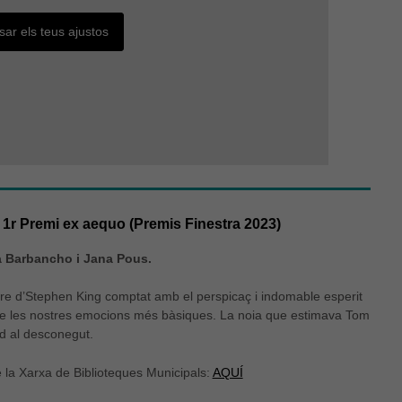
sar els teus ajustos
 1r Premi ex aequo (Premis Finestra 2023)
na Barbancho i Jana Pous.
bre d’Stephen King comptat amb el perspicaç i indomable esperit
 de les nostres emocions més bàsiques. La noia que estimava Tom
d al desconegut.
e la Xarxa de Biblioteques Municipals:
AQUÍ