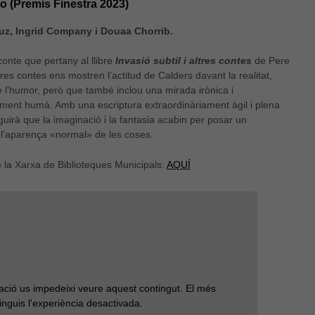
o (Premis Finestra 2023)
ruz, Ingrid Company i Douaa Chorrib.
conte que pertany al llibre
Invasió subtil i altres contes
de Pere
tres contes ens mostren l’actitud de Calders davant la realitat,
de l’humor, però que també inclou una mirada irònica i
ment humà. Amb una escriptura extraordinàriament àgil i plena
Abans de venir a la Bi
uirà que la imaginació i la fantasia acabin per posar un
e l’aparença «normal» de les coses.
e la Xarxa de Biblioteques Municipals:
AQUÍ
ració us impedeixi veure aquest contingut. El més
inguis l'experiència desactivada.