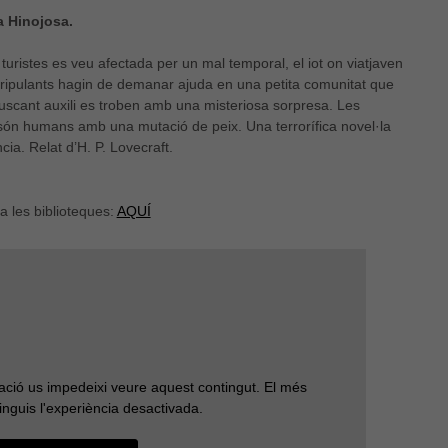
a Hinojosa.
turistes es veu afectada per un mal temporal, el iot on viatjaven
ripulants hagin de demanar ajuda en una petita comunitat que
uscant auxili es troben amb una misteriosa sorpresa. Les
ón humans amb una mutació de peix. Una terrorífica novel·la
ia. Relat d’H. P. Lovecraft.
a les biblioteques:
AQUÍ
ració us impedeixi veure aquest contingut. El més
Necessàries
inguis l'experiència desactivada.
Aquestes
cookies no