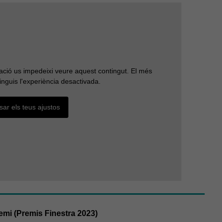
ració us impedeixi veure aquest contingut. El més
inguis l'experiència desactivada.
sar els teus ajustos
emi (Premis Finestra 2023)