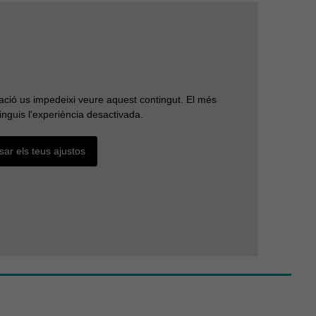
durant la
vostra visita.
Si rebutges
aquestes
cookies,
alguna
funcionalitat
desapareixerà
ració us impedeixi veure aquest contingut. El més
del lloc web.
inguis l'experiència desactivada.
sar els teus ajustos