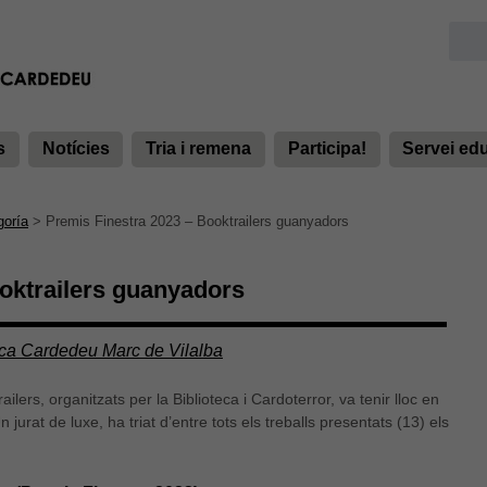
s
Notícies
Tria i remena
Participa!
Servei ed
goría
>
Premis Finestra 2023 – Booktrailers guanyadors
oktrailers guanyadors
eca Cardedeu Marc de Vilalba
ilers, organitzats per la Biblioteca i Cardoterror, va tenir lloc en
 jurat de luxe, ha triat d’entre tots els treballs presentats (13) els