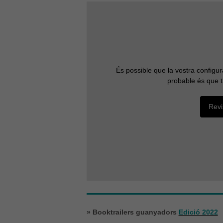
És possible que la vostra configu
probable és que t
Revi
» Booktrailers guanyadors
Edició 2022