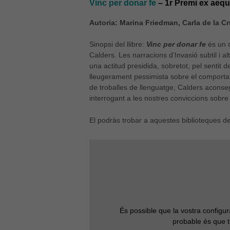
Vinc per donar fe
– 1r Premi ex aequ
Autoria: Marina Friedman, Carla de la C
Sinopsi del llibre:
Vinc per donar fe
és un 
Calders. Les narracions d’Invasió subtil i al
una actitud presidida, sobretot, pel sentit 
lleugerament pessimista sobre el comporta
de troballes de llenguatge, Calders aconseg
interrogant a les nostres conviccions sobr
El podràs trobar a aquestes biblioteques d
És possible que la vostra configu
probable és que t