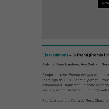
Revi
Els testimonis
– 3r Premi (Premis Fi
Autoria:
Aina Lambies, Aya Sarhan, Nora
Sinopsi del relat:
Fueron testigos
és un rela
l’antologia de 1951:
Sobre el piélago
. Prob
extraordinari i inquietant: un home es despl
casuals, es fon, literalment. Font: http://e
Podràs trobar tota l’obra de Rosa Chacel a 