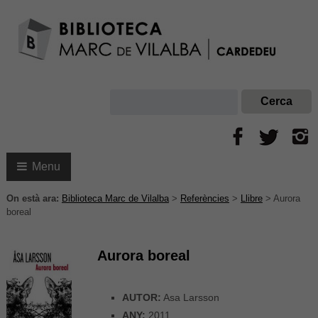
Menu
On està ara:
Biblioteca Marc de Vilalba
>
Referències
>
Llibre
>
Aurora
boreal
Aurora boreal
AUTOR:
Asa Larsson
ANY:
2011