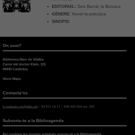
EDITORIAL:
Seix Barral; la Butxaca
GÈNERE:
Novel·la policíaca
SINOPSI:
On som?
Biblioteca Marc de Vilalba
Carrer del doctor Klein, 101
08440 Cardedeu
Veure Mapa
Contacta’ns
b.cardedeu.mv@diba.cat
– 93 871 14 17 – 938 444 004 ext. 330
Subscriu-te a la Biblioagenda
Per conèixer les nostres activitats suscriu-te a la Biblioagenda.