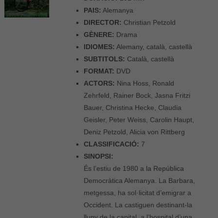
PAIS:
Alemanya
DIRECTOR:
Christian Petzold
GÈNERE:
Drama
IDIOMES:
Alemany, català, castellà
SUBTITOLS:
Català, castellà
FORMAT:
DVD
ACTORS:
Nina Hoss, Ronald
Zehrfeld, Rainer Bock, Jasna Fritzi
Bauer, Christina Hecke, Claudia
Geisler, Peter Weiss, Carolin Haupt,
Deniz Petzold, Alicia von Rittberg
CLASSIFICACIÓ:
7
SINOPSI:
És l’estiu de 1980 a la República
Democràtica Alemanya. La Barbara,
metgessa, ha sol·licitat d’emigrar a
Occident. La castiguen destinant-la
lluny de la capital, a l’hospital d’una