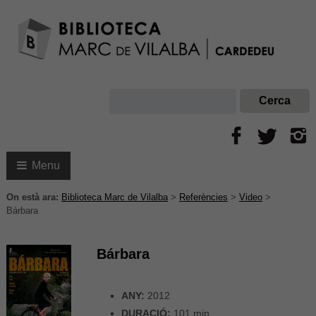
Menu
On està ara:
Biblioteca Marc de Vilalba
>
Referències
>
Video
>
Bárbara
Bárbara
ANY:
2012
DURACIÓ:
101 min