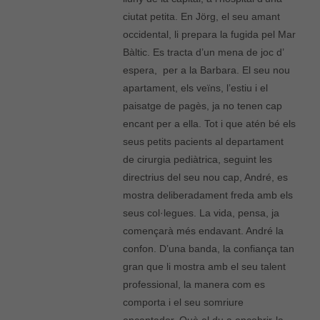
ciutat petita. En Jörg, el seu amant
occidental, li prepara la fugida pel Mar
Bàltic. Es tracta d’un mena de joc d’
espera, per a la Barbara. El seu nou
apartament, els veïns, l’estiu i el
paisatge de pagès, ja no tenen cap
encant per a ella. Tot i que atén bé els
seus petits pacients al departament
de cirurgia pediàtrica, seguint les
directrius del seu nou cap, André, es
mostra deliberadament freda amb els
seus col·legues. La vida, pensa, ja
començarà més endavant. André la
confon. D’una banda, la confiança tan
gran que li mostra amb el seu talent
professional, la manera com es
comporta i el seu somriure
encantador. Què el du a encobrir-la,