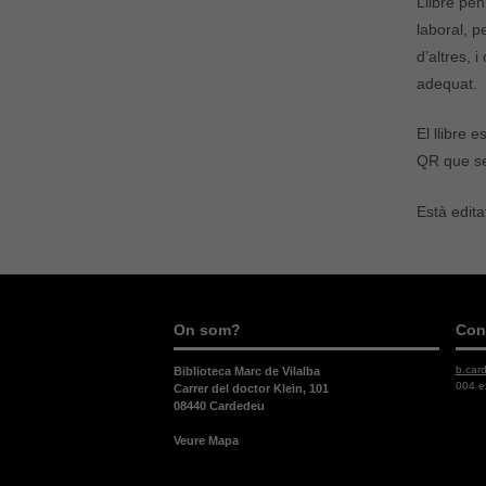
Llibre pen
laboral, p
d’altres, 
adequat.
El llibre 
QR que se
Està edita
On som?
Con
b.car
Biblioteca Marc de Vilalba
004 e
Carrer del doctor Klein, 101
08440 Cardedeu
Veure Mapa