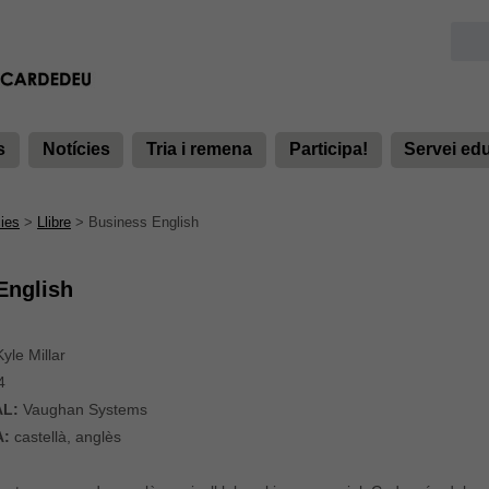
s
Notícies
Tria i remena
Participa!
Servei ed
ies
>
Llibre
>
Business English
English
yle Millar
4
AL:
Vaughan Systems
A:
castellà, anglès