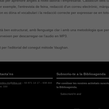
sat per aprendre anglès a nivell laboral i empresarial. Cadascún dels c
er exemple, l’entrevista de feina, redacció d’un correu electrònic, màrq
i on es dóna el vocabulari i la redacció correcte per expressar-se en t
està ben estructurat, amb llenguatge clar i amb una metodologia que pe
rveixen per descarregar-se l’audio en MP3.
t per l’editorial del conegut mètode Vaughan.
tacta’ns
Subscriu-te a la Biblioagenda
dedeu.mv@diba.cat
– 93 871 14 17 – 938 444
Per conèixer les nostres activitats suscri
xt. 330
la Biblioagenda.
Subscriure'm ara!