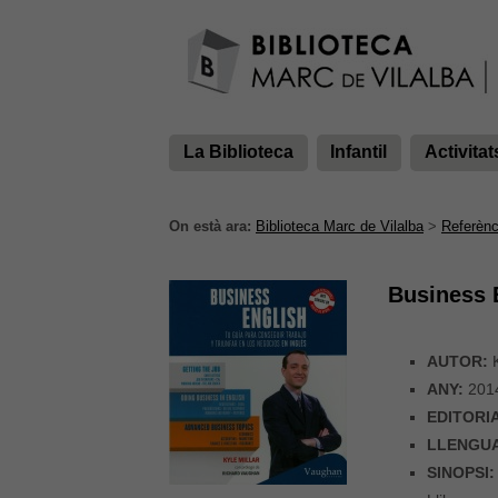
La Biblioteca
Infantil
Activitat
On està ara:
Biblioteca Marc de Vilalba
>
Referènc
Business 
AUTOR:
K
ANY:
201
EDITORI
LLENGU
SINOPSI: