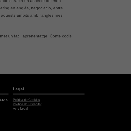
apítols tracta un aspecte del món
ueting en anglès, negociació, entre
ots aquests àmbits amb l’anglès més
rmet un fàcil aprenentatge. Conté codis
Legal
Política de Cookies
u-te a
Política de Privacitat
Avís Legal