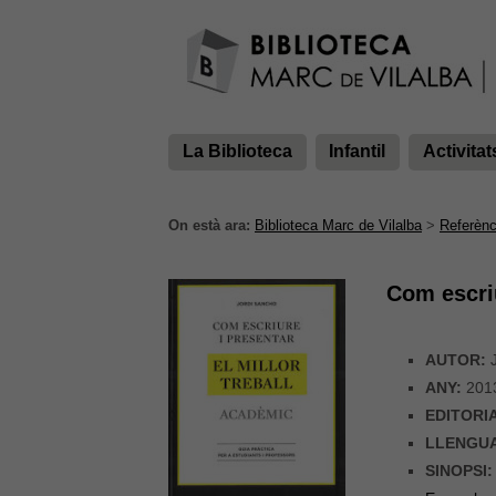
La Biblioteca
Infantil
Activitat
On està ara:
Biblioteca Marc de Vilalba
>
Referènc
Com escriu
AUTOR:
J
ANY:
201
EDITORI
LLENGU
SINOPSI: