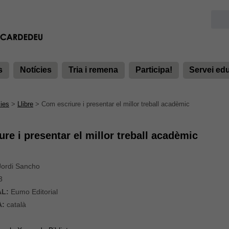
s
Notícies
Tria i remena
Participa!
Servei ed
ies
>
Llibre
>
Com escriure i presentar el millor treball acadèmic
re i presentar el millor treball acadèmic
ordi Sancho
3
AL:
Eumo Editorial
A:
català