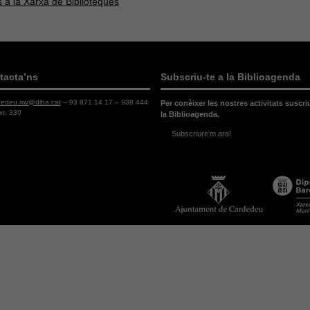
 a la Xarxa de Biblioteques
tacta’ns
Subscriu-te a la Biblioagenda
dedeu.mv@diba.cat
– 93 871 14 17 – 938 444
Per conèixer les nostres activitats suscri
xt. 330
la Biblioagenda.
Subscriure'm ara!