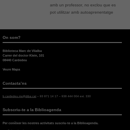
amb un professor, no exclou que es
pot utilitzar amb autoaprenentatge
On som?
Biblioteca Marc de Vilalba
Carrer del doctor Klein, 101
08440 Cardedeu
Veure Mapa
Contacta’ns
b.cardedeu.mv@diba.cat
– 93 871 14 17 – 938 444 004 ext. 330
Necessàries
Subscriu-te a la Biblioagenda
Aquestes
cookies no
Per conèixer les nostres activitats suscriu-te a la Biblioagenda.
són
opcionals,