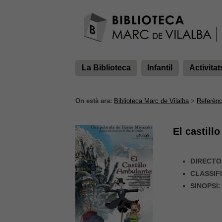
La Biblioteca
Infantil
Activitat
On està ara:
Biblioteca Marc de Vilalba
>
Referènc
El castill
DIRECTO
CLASSIF
SINOPSI: