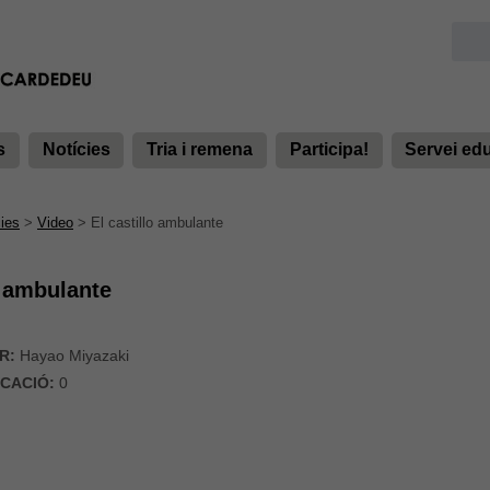
s
Notícies
Tria i remena
Participa!
Servei ed
ies
>
Video
>
El castillo ambulante
o ambulante
R:
Hayao Miyazaki
ICACIÓ:
0