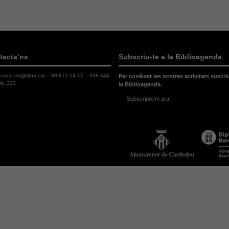
tacta’ns
Subscriu-te a la Biblioagenda
dedeu.mv@diba.cat
– 93 871 14 17 – 938 444
Per conèixer les nostres activitats suscri
xt. 330
la Biblioagenda.
Subscriure'm ara!