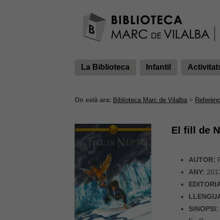
La Biblioteca
Infantil
Activitat
On està ara:
Biblioteca Marc de Vilalba
>
Referènc
El fill de 
AUTOR:
R
ANY:
201
EDITORI
LLENGU
SINOPSI: