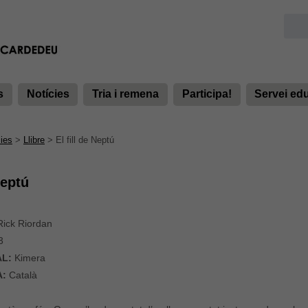
s
Notícies
Tria i remena
Participa!
Servei ed
ies
>
Llibre
>
El fill de Neptú
Neptú
ick Riordan
3
AL:
Kimera
A:
Català