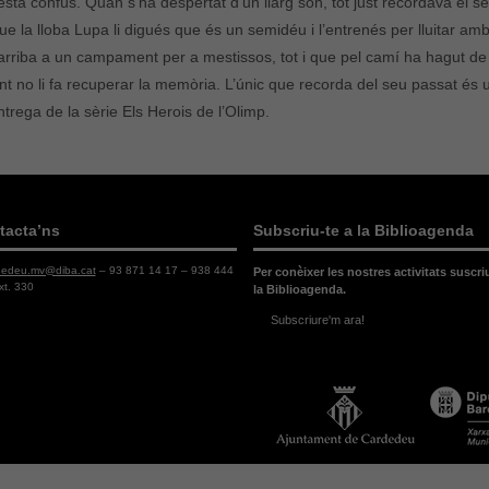
stà confús. Quan s’ha despertat d’un llarg son, tot just recordava el 
e la lloba Lupa li digués que és un semidéu i l’entrenés per lluitar amb
arriba a un campament per a mestissos, tot i que pel camí ha hagut de
 no li fa recuperar la memòria. L’únic que recorda del seu passat és 
rega de la sèrie Els Herois de l’Olimp.
tacta’ns
Subscriu-te a la Biblioagenda
dedeu.mv@diba.cat
– 93 871 14 17 – 938 444
Per conèixer les nostres activitats suscri
xt. 330
la Biblioagenda.
Subscriure'm ara!