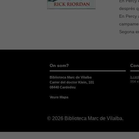
En Percy e
després qu
En Percy 
campament
Segona ent
On som?
Con
b.car
Biblioteca Marc de Vilalba
004 e
Carrer del doctor Klein, 101
08440 Cardedeu
Veure Mapa
© 2026 Biblioteca Marc de Vilalba.