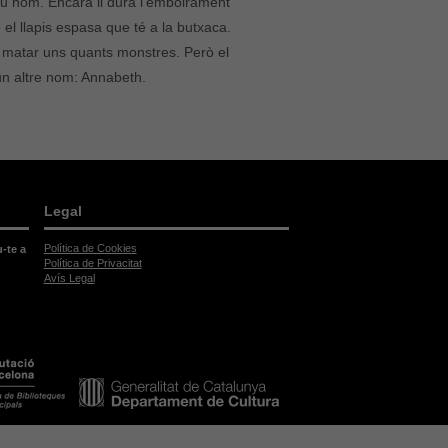
seu nom. Encara li dura l’emboirament
 el llapis espasa que té a la butxaca.
 matar uns quants monstres. Però el
un altre nom: Annabeth.
Legal
Política de Cookies
u-te a
Política de Privacitat
Avís Legal