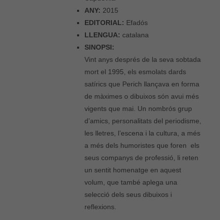
ANY:
2015
EDITORIAL:
Efadós
LLENGUA:
catalana
SINOPSI:
Vint anys després de la seva sobtada
mort el 1995, els esmolats dards
satírics que Perich llançava en forma
de màximes o dibuixos són avui més
vigents que mai. Un nombrós grup
d’amics, personalitats del periodisme,
les lletres, l’escena i la cultura, a més
a més dels humoristes que foren els
seus companys de professió, li reten
un sentit homenatge en aquest
volum, que també aplega una
selecció dels seus dibuixos i
reflexions.