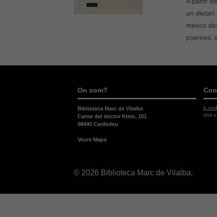
A partir 
un dietari
mesos aban
poemes, a
On som?
Con
b.car
Biblioteca Marc de Vilalba
004 e
Carrer del doctor Klein, 101
08440 Cardedeu
Veure Mapa
© 2026 Biblioteca Marc de Vilalba.