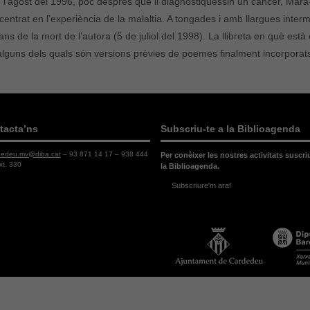
de l’agost del 1996, poc després que li diagnostiquessin un càncer, Mar
 centrat en l’experiència de la malaltia. A tongades i amb llargues intermi
s de la mort de l’autora (5 de juliol del 1998). La llibreta en què es
lguns dels quals són versions prèvies de poemes finalment incorporats
tacta’ns
Subscriu-te a la Biblioagenda
dedeu.mv@diba.cat
– 93 871 14 17 – 938 444
Per conèixer les nostres activitats suscri
xt. 330
la Biblioagenda.
Subscriure'm ara!