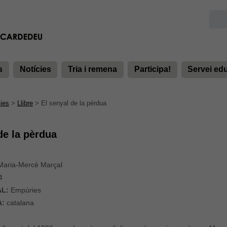
s
Notícies
Tria i remena
Participa!
Servei ed
ies
>
Llibre
>
El senyal de la pèrdua
de la pèrdua
aria-Mercè Marçal
4
AL:
Empúries
A:
catalana