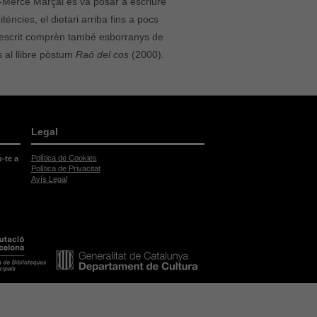
a-Mercè Marçal es va posar a escriure
tències, el dietari arriba fins a pocs
tà escrit comprèn també esborranys de
 al llibre pòstum
Raó del cos
(2000).
Legal
Política de Cookies
u-te a
Política de Privacitat
Avís Legal