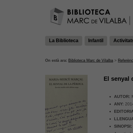
La Biblioteca
Infantil
Activitat
On està ara:
Biblioteca Marc de Vilalba
>
Referènc
El senyal 
AUTOR:
M
ANY:
201
EDITORI
LLENGU
SINOPSI: