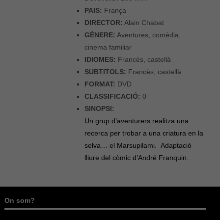
PAIS:
França
DIRECTOR:
Alain Chabat
GÈNERE:
Aventures, comèdia,
cinema familiar
IDIOMES:
Francès, castellà
SUBTITOLS:
Francès, castellà
FORMAT:
DVD
CLASSIFICACIÓ:
0
SINOPSI:
Un grup d’aventurers realitza una
recerca per trobar a una criatura en la
selva… el Marsupilami. Adaptació
lliure del còmic d’André Franquin.
On som?