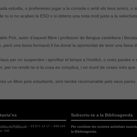
rada estudia, o prefereixes jugar a la consola o amb els teus amics, o 
e tu si no acabes la ESO o si obtens una nota molt justa a la selectivit
lo Poó, autor d’aquest llibre i professor de llengua castellana i litera
s, però una bona formació li ha donat la oportunitat de tenir una feina d
laus per no suspendre i aprofitar el temps a l’institut, o unes pautes 
, per no rendir-te si la cosa es complica, i un munt de coses més que 
és un llibre pels estudiants, sinó també recomanable pels seus pares.
tacta’ns
Subscriu-te a la Biblioagenda
dedeu.mv@diba.cat
– 93 871 14 17 – 938 444
Per conèixer les nostres activitats suscri
xt. 330
la Biblioagenda.