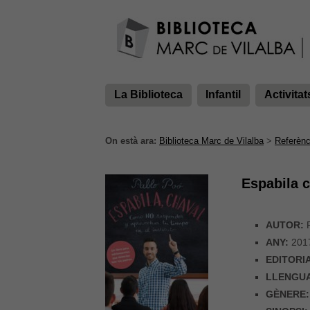
La Biblioteca
Infantil
Activitat
On està ara:
Biblioteca Marc de Vilalba
>
Referènc
Espabila 
AUTOR:
P
ANY:
201
EDITORI
LLENGU
GÈNERE: