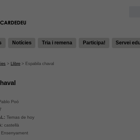
s
Notícies
Tria i remena
Participa!
Servei ed
ies
>
Llibre
>
Espabila chaval
chaval
ablo Poó
7
AL:
Temas de hoy
A:
castellà
Ensenyament