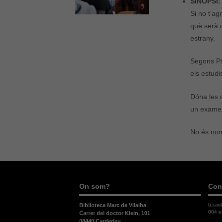
SINOPSI:
Si no t’ag
què serà d
estrany.
Segons Pab
els estudi
Dóna les c
un examen
No és nom
On som?
Con
b.car
Biblioteca Marc de Vilalba
004 e
Carrer del doctor Klein, 101
08440 Cardedeu