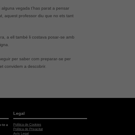
si alguna vegada t’has parat a pensar
at, aquest professor diu que no ets tant
tura, a ell també li costava posar-se amb
igna.
a seguir per saber com preparar-se per
et convidem a descobrir.
Legal
Política de Cookies
u-te a
Política de Privacitat
Avís Legal