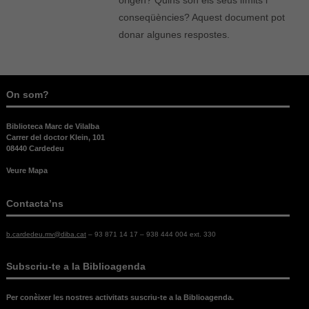
conseqüències? Aquest document pot
donar algunes respostes.
On som?
Biblioteca Marc de Vilalba
Carrer del doctor Klein, 101
08440 Cardedeu
Veure Mapa
Contacta’ns
b.cardedeu.mv@diba.cat
– 93 871 14 17 – 938 444 004 ext. 330
Necessàries
Subscriu-te a la Biblioagenda
Aquestes
cookies no
són
Per conèixer les nostres activitats suscriu-te a la Biblioagenda.