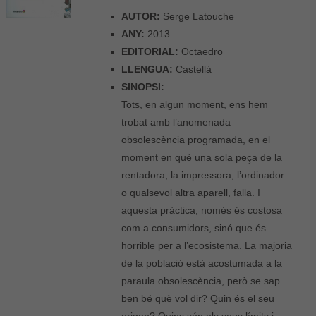
AUTOR:
Serge Latouche
ANY:
2013
EDITORIAL:
Octaedro
LLENGUA:
Castellà
SINOPSI:
Tots, en algun moment, ens hem
trobat amb l’anomenada
obsolescència programada, en el
moment en què una sola peça de la
rentadora, la impressora, l’ordinador
o qualsevol altra aparell, falla. I
aquesta pràctica, només és costosa
com a consumidors, sinó que és
horrible per a l’ecosistema. La majoria
de la població està acostumada a la
paraula obsolescència, però se sap
ben bé què vol dir? Quin és el seu
origen? Quins són els seus límits i