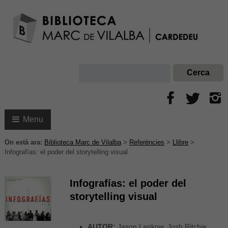
Menu
On està ara:
Biblioteca Marc de Vilalba
>
Referències
>
Llibre
>
Infografías: el poder del storytelling visual
Infografías: el poder del
storytelling visual
AUTOR:
Jason Lankow, Josh Ritchie,