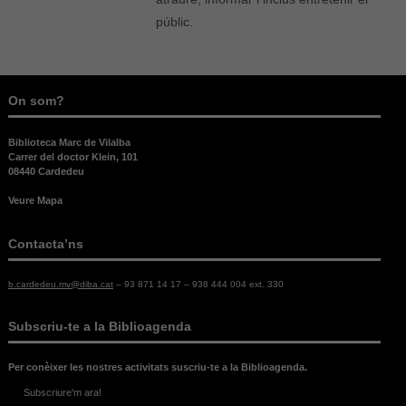
públic.
On som?
Biblioteca Marc de Vilalba
Carrer del doctor Klein, 101
08440 Cardedeu
Veure Mapa
Contacta’ns
b.cardedeu.mv@diba.cat
– 93 871 14 17 – 938 444 004 ext. 330
Subscriu-te a la Biblioagenda
Necessàries
Aquestes
cookies no
Per conèixer les nostres activitats suscriu-te a la Biblioagenda.
són
Subscriure'm ara!
opcionals,