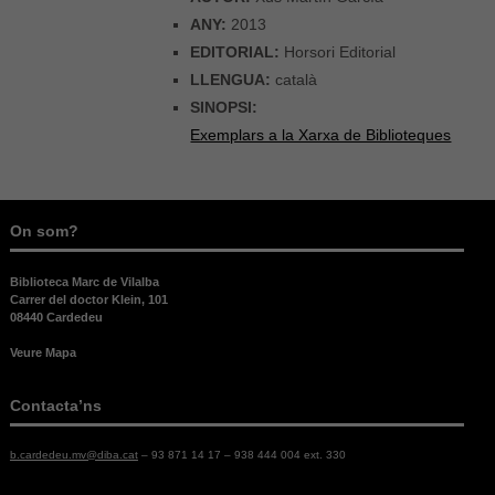
ANY:
2013
EDITORIAL:
Horsori Editorial
LLENGUA:
català
SINOPSI:
Exemplars a la Xarxa de Biblioteques
On som?
Biblioteca Marc de Vilalba
Carrer del doctor Klein, 101
08440 Cardedeu
Veure Mapa
Contacta’ns
b.cardedeu.mv@diba.cat
– 93 871 14 17 – 938 444 004 ext. 330