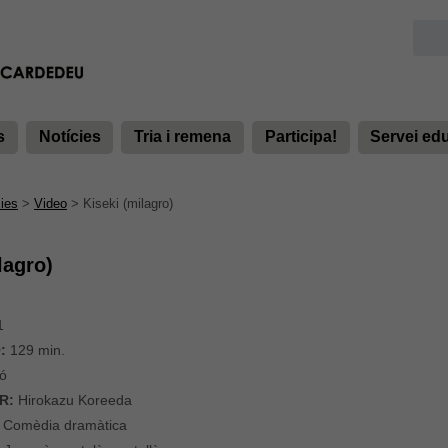
s
Notícies
Tria i remena
Participa!
Servei ed
ies
>
Video
>
Kiseki (milagro)
lagro)
1
:
129 min.
ó
R:
Hirokazu Koreeda
Comèdia dramàtica