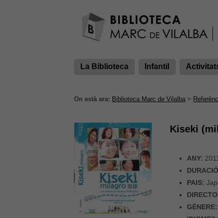
La Biblioteca
Infantil
Activitat
On està ara:
Biblioteca Marc de Vilalba
>
Referènc
Kiseki (mi
ANY:
201
DURACIÓ
PAIS:
Jap
DIRECTO
GÈNERE: