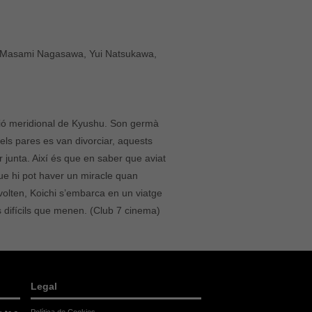
, Masami Nagasawa, Yui Natsukawa,
regió meridional de Kyushu. Son germà
ls pares es van divorciar, aquests
r junta. Així és que en saber que aviat
ue hi pot haver un miracle quan
nvolten, Koichi s’embarca en un viatge
s difícils que menen. (Club 7 cinema)
Legal
Política de Cookies