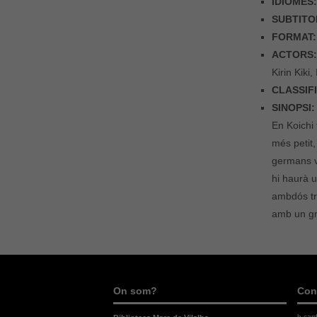
IDIOMES
SUBTITO
FORMAT:
ACTORS
Kirin Kik
CLASSIF
SINOPSI:
En Koichi 
més petit
germans vi
hi haurà 
ambdós tre
amb un gru
On som?
Con
b.car