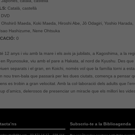
:
Japonès, català, castellà
LS:
Català, castellà
DVD
:
Ohshirô Maeda, Koki Maeda, Hiroshi Abe, Jô Odagiri, Yoshio Harada
i, Isao Hashizume, Nene Ohtsuka
ICACIÓ:
0
té 12 anys i viu amb la mare i els avis ja jubilats, a Kagoshima, a la 
, en Ryunosuke, viu amb el pare a Hakata, al nord de Kyushu. Des que e
uen separats i el gran, en Koichi, només vol que la família torni a esta
un nou tren-bala que passarà per les dues ciutats, comença a pensar q
ns es trobin a gran velocitat. Amb la col·laboració dels adults que l’e
p d’amics, delerosos de presenciar un miracle que els millori les vide
tacta’ns
Subscriu-te a la Biblioagenda
dedeu.mv@diba.cat
– 93 871 14 17 – 938 444