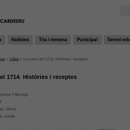
s
Notícies
Tria i remena
Participa!
Servei ed
ies
>
Llibre
>
La cuina del 1714. Històries i receptes
el 1714. Històries i receptes
aume Fàbrega
4
AL:
Viena
A:
català