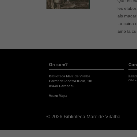
Què es cu
les elabor
als macar
La cuina 
amb la cu
On som?
Con
b.car
Biblioteca Marc de Vilalba
004 e
Carrer del doctor Klein, 101
08440 Cardedeu
Veure Mapa
© 2026 Biblioteca Marc de Vilalba.