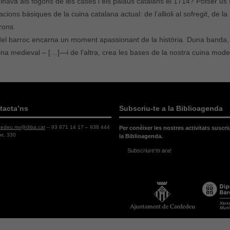
inava als fogons de les cases i els palaus catalans el 1714? Potser us
acions bàsiques de la cuina catalana actual: de l’allioli al sofregit, de la
rons.
del barroc encarna un moment apassionant de la història. Duna banda,
ina medieval – […]—i de l’altra, crea les bases de la nostra cuina mode
tacta’ns
Subscriu-te a la Biblioagenda
dedeu.mv@diba.cat
– 93 871 14 17 – 938 444
Per conèixer les nostres activitats suscri
xt. 330
la Biblioagenda.
Subscriure'm ara!