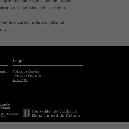
 sorprendrà saber que hi podíem trobar
 picada a la samfaina, i de l’escudella
 manté encara una clara continuïtat
rna.
Legal
Política de Cookies
u-te a
Política de Privacitat
Avís Legal