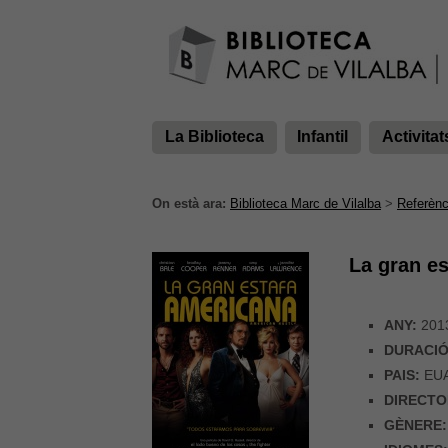
La Biblioteca
Infantil
Activitat
On està ara:
Biblioteca Marc de Vilalba
>
Referènc
La gran e
ANY:
201
DURACIÓ
PAIS:
EU
DIRECTO
GÈNERE: