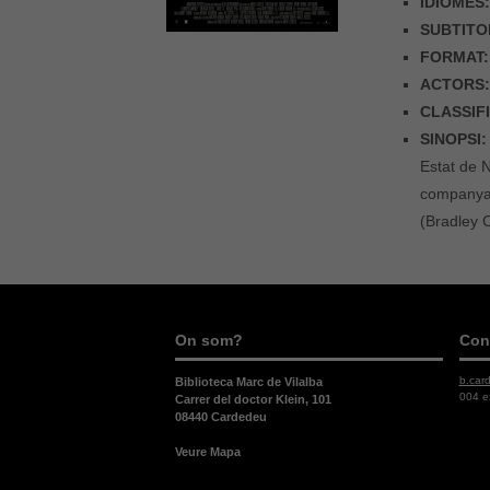
IDIOMES
SUBTITO
FORMAT:
ACTORS
CLASSIF
SINOPSI:
Estat de N
companya 
(Bradley C
On som?
Con
b.car
Biblioteca Marc de Vilalba
004 e
Carrer del doctor Klein, 101
08440 Cardedeu
Veure Mapa