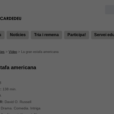
s
Notícies
Tria i remena
Participa!
Servei ed
ies
>
Video
>
La gran estafa americana
stafa americana
3
:
138 min.
A
R:
David O. Russell
Drama. Comedia. Intriga