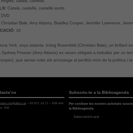
:
Anglès, català, castellà.
LS:
Català, castellà, castellà sords
DVD
:
Christian Bale, Amy Adams, Bradley Cooper, Jennifer Lawrence, Jer
ICACIÓ:
16
ova York, anys setanta. Irving Rosenfeld (Christian Bale), un brillant est
Sydney Prosser (Amy Adams) es veuen obligats a treballar per un tem
ooper), que sense voler els arrossega al perillós món de la política i l
tacta’ns
Subscriu-te a la Biblioagenda
dedeu.mv@diba.cat
– 93 871 14 17 – 938 444
Per conèixer les nostres activitats suscri
xt. 330
la Biblioagenda.
Subscriure'm ara!