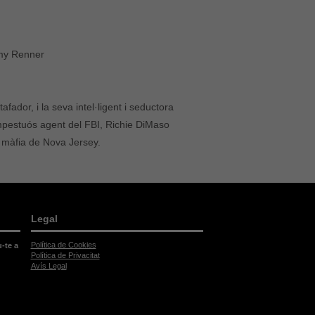
emy Renner
afador, i la seva intel·ligent i seductora
pestuós agent del FBI, Richie DiMaso
a màfia de Nova Jersey.
Legal
Política de Cookies
u-te a
Política de Privacitat
Avís Legal