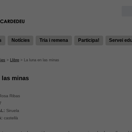
s
Notícies
Tria i remena
Participa!
Servei ed
ies
>
Llibre
>
La luna en las minas
 las minas
osa Ribas
7
AL:
Siruela
A:
castellà