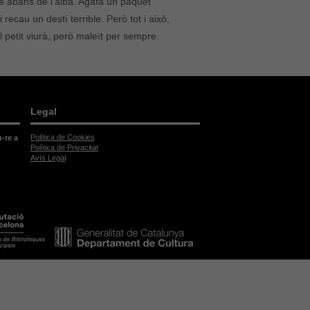
e abans de l’alba. Agafa un paquet
recau un destí terrible. Però tot i això,
 El petit viurà, però maleït per sempre.
Legal
Política de Cookies
u-te a
Política de Privacitat
Avís Legal