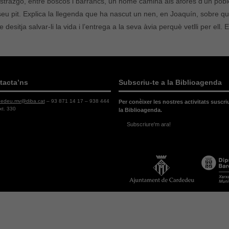
strazgo, entre boscos i barrancs, un home camina als afores d’un pobl
seu pit. Explica la llegenda que ha nascut un nen, en Joaquín, sobre qui 
e desitja salvar-li la vida i l’entrega a la seva àvia perquè vetlli per ell.
tacta’ns
Subscriu-te a la Biblioagenda
dedeu.mv@diba.cat
– 93 871 14 17 – 938 444
Per conèixer les nostres activitats suscri
xt. 330
la Biblioagenda.
Subscriure'm ara!