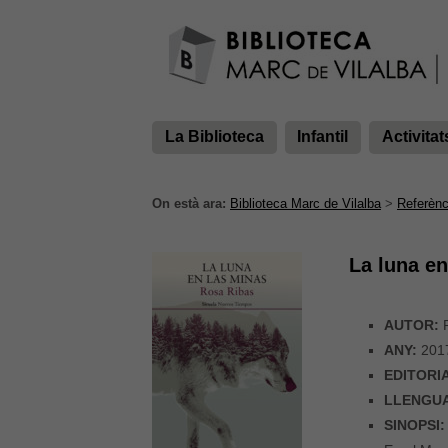
La Biblioteca
Infantil
Activitat
On està ara:
Biblioteca Marc de Vilalba
>
Referènc
La luna en
AUTOR:
R
ANY:
201
EDITORI
LLENGU
SINOPSI: