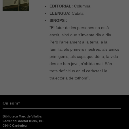
EDITORIAL:
Columna
LLENGUA:
Català
SINOPSI:
“El futur de les persones no està
escrit, sinó que s’inventa dia a dia.
Però l’arrelament a la terra, a la
família, als primers mestres, als amics
primigenis, als cops que dóna, la vida
des de ben jove, s’oblida mai. Són
trets definitius en el caràcter i la
trajectòria de tothom”.
On som?
Biblioteca Marc de Vilalba
Carrer del doctor Klein, 101
08440 Cardedeu