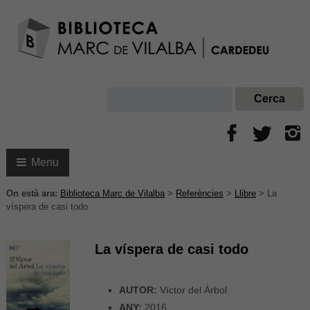
Menu
On està ara:
Biblioteca Marc de Vilalba
>
Referències
>
Llibre
>
La
víspera de casi todo
La víspera de casi todo
AUTOR:
Víctor del Árbol
ANY:
2016