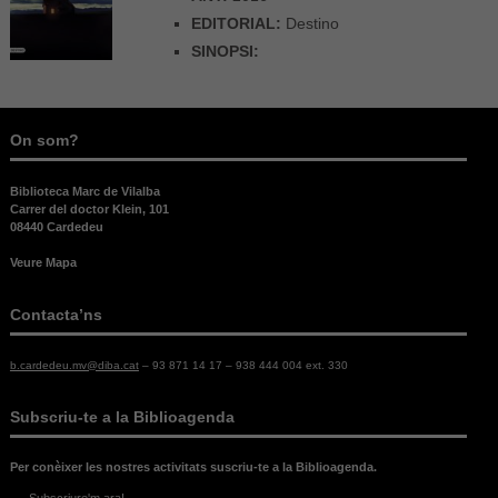
EDITORIAL:
Destino
SINOPSI:
On som?
Biblioteca Marc de Vilalba
Carrer del doctor Klein, 101
08440 Cardedeu
Veure Mapa
Contacta’ns
b.cardedeu.mv@diba.cat
– 93 871 14 17 – 938 444 004 ext. 330
Subscriu-te a la Biblioagenda
Per conèixer les nostres activitats suscriu-te a la Biblioagenda.
Subscriure'm ara!