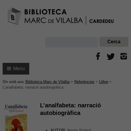
Menu
On està ara:
Biblioteca Marc de Vilalba
>
Referències
>
Llibre
>
L’analfabeta: narració autobiogràfica
L’analfabeta: narració
autobiogràfica
AUTOR:
Agota Kristof