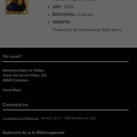
ANY:
2005
EDITORIAL:
Laertes
SINOPSI:
Traducció de Montserrat Solé Serra
On som?
Biblioteca Marc de Vilalba
Carrer del doctor Klein, 101
08440 Cardedeu
Veure Mapa
Contacta’ns
b.cardedeu.mv@diba.cat
– 93 871 14 17 – 938 444 004 ext. 330
Subscriu-te a la Biblioagenda