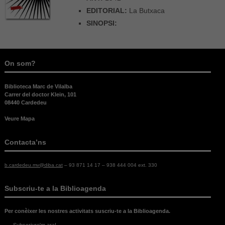
EDITORIAL:
La Butxaca
SINOPSI:
On som?
Biblioteca Marc de Vilalba
Carrer del doctor Klein, 101
08440 Cardedeu
Veure Mapa
Contacta’ns
b.cardedeu.mv@diba.cat
– 93 871 14 17 – 938 444 004 ext. 330
Subscriu-te a la Biblioagenda
Per conèixer les nostres activitats suscriu-te a la Biblioagenda.
Subscriure'm ara!