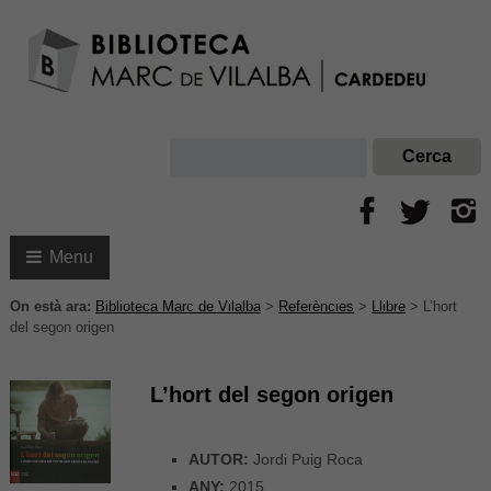
Menu
On està ara:
Biblioteca Marc de Vilalba
>
Referències
>
Llibre
>
L’hort
del segon origen
L’hort del segon origen
AUTOR:
Jordi Puig Roca
ANY:
2015