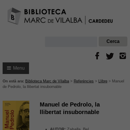
Menu
On està ara:
Biblioteca Marc de Vilalba
>
Referències
>
Llibre
>
Manuel
de Pedrolo, la llibertat insubornable
Manuel de Pedrolo, la
llibertat insubornable
AUTOR:
Zaballa, Bel