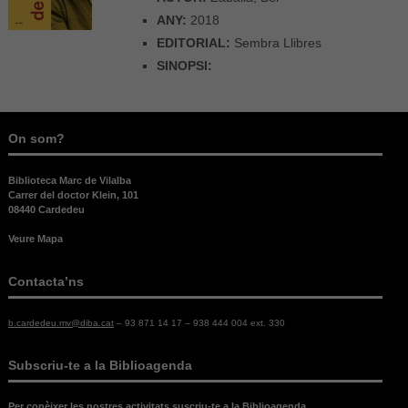
ANY:
2018
EDITORIAL:
Sembra Llibres
SINOPSI:
On som?
Biblioteca Marc de Vilalba
Carrer del doctor Klein, 101
08440 Cardedeu
Veure Mapa
Contacta’ns
b.cardedeu.mv@diba.cat
– 93 871 14 17 – 938 444 004 ext. 330
Subscriu-te a la Biblioagenda
Per conèixer les nostres activitats suscriu-te a la Biblioagenda.