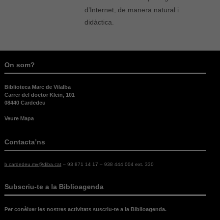
d’Internet, de manera natural i
didàctica.
On som?
Biblioteca Marc de Vilalba
Carrer del doctor Klein, 101
08440 Cardedeu
Veure Mapa
Contacta’ns
b.cardedeu.mv@diba.cat
– 93 871 14 17 – 938 444 004 ext. 330
Necessàries
Subscriu-te a la Biblioagenda
Aquestes
cookies no
Per conèixer les nostres activitats suscriu-te a la Biblioagenda.
són
opcionals,