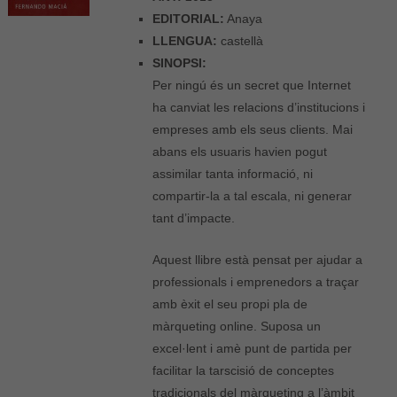
EDITORIAL:
Anaya
LLENGUA:
castellà
SINOPSI:
Per ningú és un secret que Internet
ha canviat les relacions d’institucions i
empreses amb els seus clients. Mai
abans els usuaris havien pogut
assimilar tanta informació, ni
compartir-la a tal escala, ni generar
tant d’impacte.
Aquest llibre està pensat per ajudar a
professionals i emprenedors a traçar
amb èxit el seu propi pla de
màrqueting online. Suposa un
excel·lent i amè punt de partida per
facilitar la tarscisió de conceptes
tradicionals del màrqueting a l’àmbit