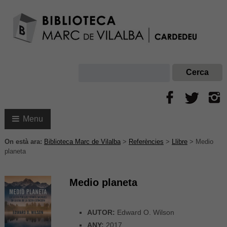
Menu
On està ara:
Biblioteca Marc de Vilalba
>
Referències
>
Llibre
>
Medio
planeta
Medio planeta
AUTOR:
Edward O. Wilson
ANY:
2017