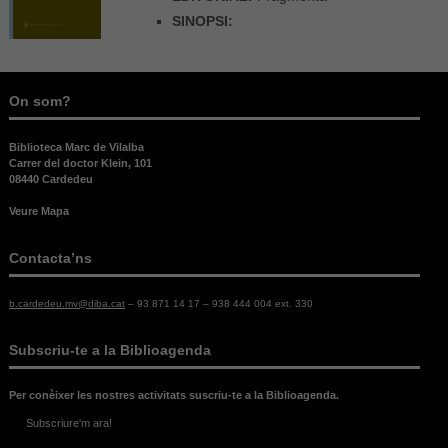
SINOPSI:
On som?
Biblioteca Marc de Vilalba
Carrer del doctor Klein, 101
08440 Cardedeu
Veure Mapa
Contacta’ns
b.cardedeu.mv@diba.cat
– 93 871 14 17 – 938 444 004 ext. 330
Subscriu-te a la Biblioagenda
Per conèixer les nostres activitats suscriu-te a la Biblioagenda.
Subscriure'm ara!